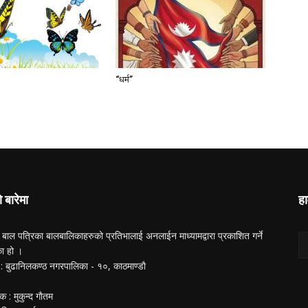
“धर्म”
ो बारेमा
हा
 बाल पत्रिका बालबालिकाहरुको प्रतिभालाई अनलाईन माध्यामद्वारा प्रकाशित गर्ने
का हो ।
ा : बुढानिलकण्ठ नगरपालिका - १०, काठमाण्डाै
क : मुकुन्द गाैतम