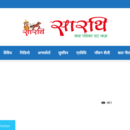
विविध
भिडियो
अन्तर्वार्ता
घुमफिर
प्रविधि
जीवन शैली
बाल गीत
सारथि
बाल
491
Twitter