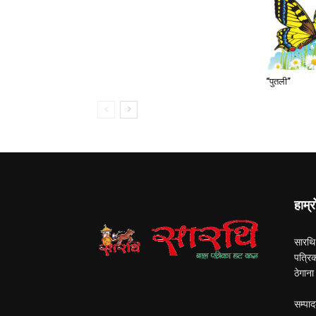
“पुतली”
हाम्र
सारथि
पत्रि
ठेगान
सम्पाद