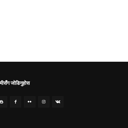
मीसँग जोडिनुहोस