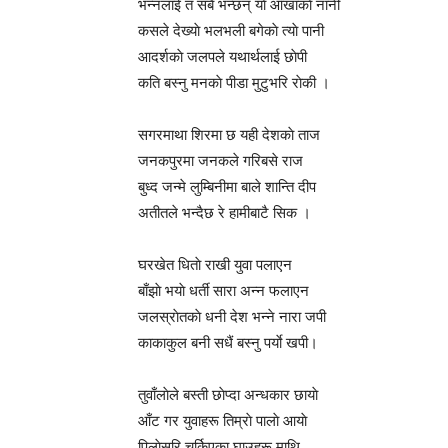
भन्नलाई त सबै भन्छन् याे आँखाकाे नानी
कसले देख्याे भलभली बगेकाे त्याे पानी
आदर्शकाे जलपले यथार्थलाई छाेपी
कति बस्नु मनकाे पीडा मुटुभरि राेकी ।
सगरमाथा शिरमा छ यही देशकाे ताज
जनकपुरमा जनकले गरिबसे राज
बुध्द जन्मे लुम्बिनीमा बाले शान्ति दीप
अतीतले भन्दैछ रे हामीबाटै सिक ।
घरखेत धिताे राखी युवा पलाएन
बाँझाे भयाे धर्ती सारा अन्न फलाएन
जलस्राेतकाे धनी देश भन्ने नारा जपी
काकाकुल बनी सधैं बस्नु पर्याे खपी।
तुवाँलाेले बस्ती छाेप्दा अन्धकार छायाे
आँट गर युवाहरू तिम्राे पालाे आयाे
पिलाेसरि चर्किएका घाउहरू माथि