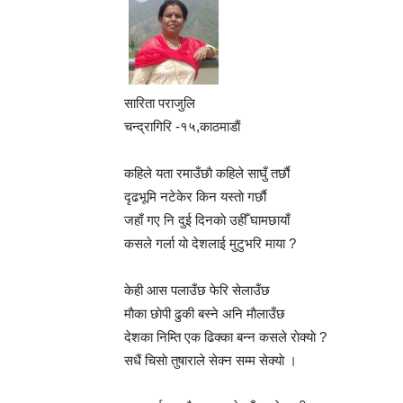
सारिता पराजुलि
चन्द्रागिरि -१५,काठमाडाैं
कहिले यता रमाउँछाै कहिले साघुँ तर्छाै
दृढभूमि नटेकेर किन यस्ताे गर्छाै
जहाँ गए नि दुई दिनकाे उहीँ घामछायाँ
कसले गर्ला याे देशलाई मुटुभरि माया ?
केही आस पलाउँछ फेरि सेलाउँछ
माैका छाेपी ढुकी बस्ने अनि माैलाउँछ
देशका निम्ति एक ढिक्का बन्न कसले राेक्याे ?
सधैं चिसाे तुषाराले सेक्न सम्म सेक्याे ।