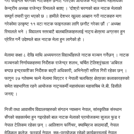
गरी फाइनल चरणका नाटकहरु छनौट गरिएको आयोजक नाट्यकर्मी महासंघका
केन्द्रीय अध्यक्ष राजेन्द्र रिमालले बताए । ‘दोश्रो चरणको बाल नाटक मेलाको
सम्पूर्ण तयारी पुरा भएको छ । हामीले देशभर खुल्ला आब्हान गरी नाटकहरु माग
गरेकोमा उत्कृष्ट ११ वटा नाटक फाइनलका लागि छनौट गरेका छौं ।’ अध्यक्ष
रिमालले भने । विद्यालय स्तरबाटै बालबालिकाहरुलाई नाट्य क्षेत्रमा अग्रसर हुन
प्रेरित गर्ने उद्देश्यले बाल नाटक मेला हुन लागेको हो ।
मेलामा कक्षा ८ देखि माथि अध्ययनरत विद्यार्थीहरुले नाटक मञ्चन गर्नेछन् । नाटक
मञ्चनको निर्णायकहरुमा निर्देशक राजेन्द्र शलभ, चर्चित टेलिश्रृंखला ‘अबिरल
बग्दछ इन्द्रावती’का निर्देशक बद्री अधिकारी, अभिनेत्री सरिता गिरी रहेका छन् ।
फागुन २७ गतेसम्म चल्ने मेलामा थिएटर र नेपाली चलचित्र क्षेत्रका कलाकारहरुको
समेत सहभागिता रहने आयोजक नाट्यकर्मी महासंघका महासचिब जे.बी. डिसीले
जनाए ।
निजी तथा आवासीय विद्यालयहरुको संगठन प्याब्सन नेपाल, सांस्कृतिक संस्थान
सँगको सहकार्यमा हुन गइरहेको बाल नाटक मेलाको प्रायोजकमा सुजल फुड र
नेपाल टेलिकम रहेका छन् । आलिशान फर्निचर, क्याम्ब्रिज काठमाडौं, नेपाल
मेडिकल कलेज, फरवार्ड नेपाल, सह–प्रायोजक रहेको कार्यक्रमलाई नेपाल