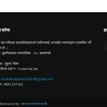
ो बारेमा
हा
 बाल पत्रिका बालबालिकाहरुको प्रतिभालाई अनलाईन माध्यामद्वारा प्रकाशित गर्ने
का हो ।
ा : बुढानिलकण्ठ नगरपालिका - १०, काठमाण्डाै
क : मुकुन्द गाैतम
 विभाग दर्ता न‌ : १८७४/०७६-७७
:
sarathibalpatrika2063@gmail.com
ईल : 9841231162
Maintained by :
महाभारत सफ्टटेक प्रा.लि.