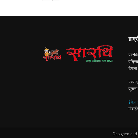
हाम्र
सारथि
पत्रि
ठेगान
सम्पाद
सुचना
ईमेल 
मोवा
Designed and 