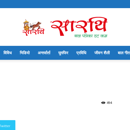
विविध
भिडियो
अन्तर्वार्ता
घुमफिर
प्रविधि
जीवन शैली
बाल गीत
सारथि
बाल
494
Twitter