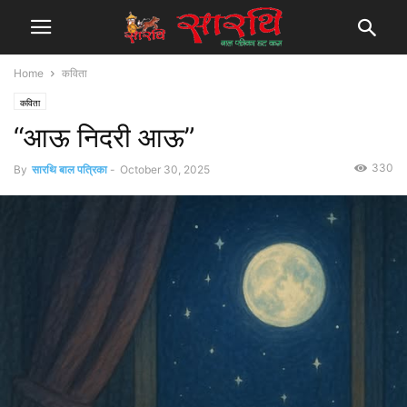
Home
कविता
कविता
“आऊ निदरी आऊ”
330
By
सारथि बाल पत्रिका
-
October 30, 2025