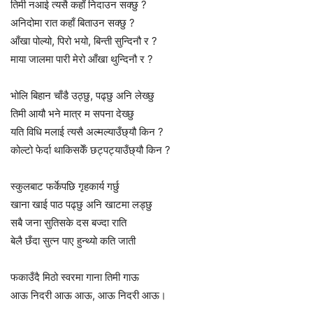
तिमी नआई त्यसै कहाँ निदाउन सक्छु ?
अनिदोमा रात कहाँ बिताउन सक्छु ?
आँखा पोल्यो, पिरो भयो, बिन्ती सुन्दिनौ र ?
माया जालमा पारी मेरो आँखा थुन्दिनौ र ?
भोलि बिहान चाँडै उठ्छु, पढ्छु अनि लेख्छु
तिमी आयौ भने मात्र म सपना देख्छु
यति विधि मलाई त्यसै अल्मल्याउँछ्यौ किन ?
कोल्टो फेर्दा थाकिसकेँ छट्पट्याउँछ्यौ किन ?
स्कुलबाट फर्केपछि गृहकार्य गर्छु
खाना खाई पाठ पढ्छु अनि खाटमा लड्छु
सबै जना सुतिसके दस बज्दा राति
बेलै छँदा सुत्न पाए हुन्थ्यो कति जाती
फकाउँदै मिठो स्वरमा गाना तिमी गाऊ
आऊ निदरी आऊ आऊ, आऊ निदरी आऊ।