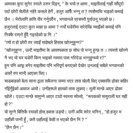
आमाका कुरा सुनेर रमाले उत्तर दिइन्, ” के भयो त आमा , माइतीलाई गार्हो साँघुरो
पर्दा छोरी चेलीले नहेरे कसले हेर्ने , हजुर आफैँ भन्नु त ? त्यसैमाथि भाइको कमाई
छैन । मेरोलागि कत्ति पीर गर्नुपर्दैन , भगवानले प्रसस्तै पुर्याउनु भएको छ।
हजुरलाई एउटा कुरा थाहा छ आमा ? नयाँ घडेरीमा सरेदेखि ज्वाइँको कमाई पनि
निक्कै राम्रो हुँदै गइरहेको छ नि ।”
“त्यो त हो छोरी तर ज्वाइँ साहेबले हिसाब खोज्नुहुन्न?”
“खोज्नुहुन्न , उल्टै माइतीमा के आवश्यकता छ सोध पो भन्नु हुन्छ त । त्यस्तो खोज्ने
नै भए यो घर घडेरी किन भाइको नाममा पास गरिदेऊ भन्नुहुन्थ्यो र?”
हुन पनि आफू बनेर माइतीमा पनि भरिपूर्ण बनाएको देखेर उनलाई सबैले भगवानको
अर्को रुप मान्दै आएका थिए।
चाडबाडको बेला साना ठूला सबैजना जम्मा भएर तास खेल्दै थिए एक्कासि ढोका बाहिर
गाँईगुँईको आवाज आयो। उनीहरूले हातको तास लुकाए। मुली मान्छे आएर ढोका
खोले। एउटा मान्छे सामुन्ने आएर टाठो स्वरमा सोध्यो, “रूपकको ससुराली घर यही
हो ?”
यो सुन्ने बित्तिकै रमाको होस् हवास उड्यो। उनी अघि सरेर भनिन् , “हो हजुर म
उहाँकी पत्नी हुँ , कतै उहाँलाई केही त भएको छैन नि ? ”
“छैन छैन।”