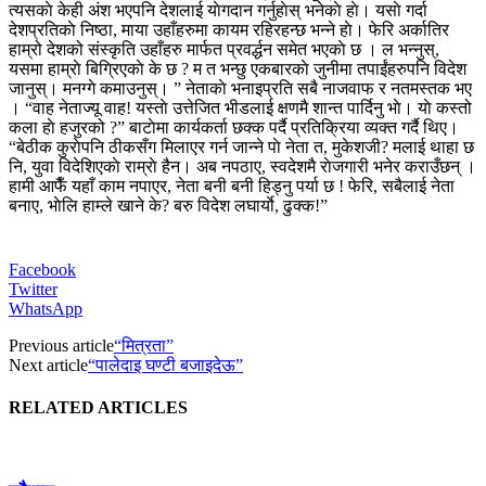
त्यसकाे केही अंश भएपनि देशलाई याेगदान गर्नुहाेस् भनेकाे हाे। यसाे गर्दा
देशप्रतिकाे निष्ठा, माया उहाँहरुमा कायम रहिरहन्छ भन्ने हाे। फेरि अर्कातिर
हाम्रो देशको संस्कृति उहाँहरु मार्फत प्रवर्द्धन समेत भएकाे छ । ल भन्नुस्,
यसमा हाम्राे बिग्रिएकाे के छ ? म त भन्छु एकबारकाे जुनीमा तपाईंहरुपनि विदेश
जानुस्। मनग्गे कमाउनुस्। ” नेताकाे भनाइप्रति सबै नाजवाफ र नतमस्तक भए
। “वाह नेताज्यू वाह! यस्ताे उत्तेजित भीडलाई क्षणमै शान्त पार्दिनु भाे। याे कस्तो
कला हाे हजुरको ?” बाटाेमा कार्यकर्ता छक्क पर्दै प्रतिक्रिया व्यक्त गर्दै थिए।
“बेठीक कुराेपनि ठीकसँग मिलाएर गर्न जान्ने पाे नेता त, मुकेशजी? मलाई थाहा छ
नि, युवा विदेशिएकाे राम्राे हैन। अब नपठाए, स्वदेशमै राेजगारी भनेर कराउँछन् ।
हामी आफैँ यहाँ काम नपाएर, नेता बनी बनी हिड्नु पर्या छ ! फेरि, सबैलाई नेता
बनाए, भाेलि हाम्ले खाने के? बरु विदेश लघार्याे, ढुक्क!”
Facebook
Twitter
WhatsApp
Previous article
“मित्रता”
Next article
“पालेदाइ घण्टी बजाइदेऊ”
RELATED ARTICLES