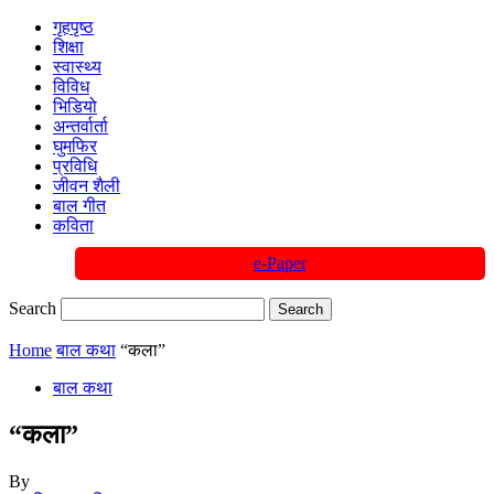
गृहपृष्ठ
शिक्षा
स्वास्थ्य
विविध
भिडियो
अन्तर्वार्ता
घुमफिर
प्रविधि
जीवन शैली
बाल गीत
कविता
e-Paper
Search
Home
बाल कथा
“कला”
बाल कथा
“कला”
By