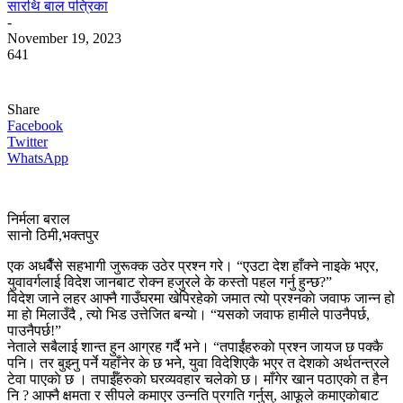
सारथि बाल पत्रिका
-
November 19, 2023
641
Share
Facebook
Twitter
WhatsApp
निर्मला बराल
सानो ठिमी,भक्तपुर
एक अधबैँसे सहभागी जुरूक्क उठेर प्रश्न गरे। “एउटा देश हाँक्ने नाइके भएर,
युवावर्गलाई विदेश जानबाट रोक्न हजुरले के कस्ताे पहल गर्नु हुन्छ?”
विदेश जाने लहर आफ्नै गाउँघरमा खेपिरहेकाे जमात त्याे प्रश्नकाे जवाफ जान्न हो
मा हाे मिलाउँदै , त्यो भिड उत्तेजित बन्याे। “यसको जवाफ हामीले पाउनैपर्छ,
पाउनैपर्छ!”
नेताले सबैलाई शान्त हुन आग्रह गर्दै भने। “तपाईंहरुकाे प्रश्न जायज छ पक्कै
पनि। तर बुझ्नु पर्ने यहाँनेर के छ भने, युवा विदेशिएकै भएर त देशकाे अर्थतन्त्रले
टेवा पाएकाे छ । तपाईँहरुकाे घरव्यवहार चलेकाे छ। माँगेर खान पठाएकाे त हैन
नि ? आफ्नै क्षमता र सीपले कमाएर उन्नति प्रगति गर्नुस्, आफूले कमाएकाेबाट