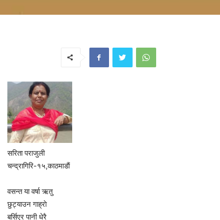
सरिता पराजुली
चन्द्रागिरि-१५,काठमाडाैं
वसन्त या वर्षा ऋतु
छुट्याउन गाह्राे
बर्सिएर पानी धेरै