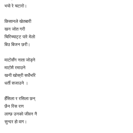
भयाे रे चटाराे।
किसानले खेतबारी
खन जाेत गरी
चिरिच्याट्ट पारे मेलाे
बिउ बिजन छरी।
माटाेसँग नाता जाेड्ने
माटाेमै रमाउने
खनी खाेस्री सधैंभरि
धर्ती सजाउने ।
हँसिला र रसिला छन्
छैन रिस राग
लाग्छ उनकाे जीवन नै
सुन्दर हाे वाग।