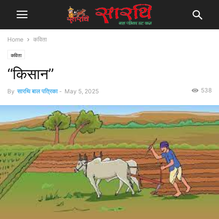
Home
कविता
कविता
“किसान”
538
By
सारथि बाल पत्रिका
-
May 5, 2025