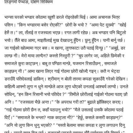
लिङ्गमो पेप्थाङ, दक्षिण सिक्किम
भान्सा घरको भण्डार कोठामा खुशी डरले रोइरहेकी थिई। आमा अचानक भित्र
पसिन। “किन भण्डारमा बसेर रोएकी?” छोरी के भयो ? “आमा पेट दुख्यो” “खोई
हेरुँ त।” ला, तँलाई त रजस्वला भएछ। रगत लागी रहेछ। अब भण्डार पनि बिटुलो
भयो। तैँले बाउ आमा, माइतीलाई मुख देखाउनु हुँदैन। छुनु हुँदैन। पानी बार्नु पर्छ।
जा गाईको खोल्मामा गएर बस। म खाना, लुगाफाटा उतै पठाई दिन्छु।” “अबुई, डर
लाग्छ नी। मेरो माया लाग्दैन? कस्तो निस्ठुरी ?” “चुप लागेर जा, अहिले छिमेकी र
समाजले कुरा काट्छन्। बाबु त पण्डित मान्छे, यजमान रिसाउँछन् , समाजले
काड्छन् नी।” आमा खाना लिएर गाई गोठमा छोरी खोज्दै गइन्। कतै न भेट्दा
डराउँदै पतिदेवलाई डाकिन्। श्रीमान् न बोली तारमा कपडा सुकाउँदै गरेको देखिन।
कहिल्यै आफ्नो लुगा न धुने मान्छेले आज लुगा धोएको उनलाई आश्चर्य लाग्यो। उनले
सोधिन्, “हन किन रिसानी भयो पतिदेव ?” “तिमीले छोरीलाई गाईको गोठमा पठाए छौ
अनि। ” “रजस्वला भैछे अन्त।” “के अपराध गरी त?” बुढाले झोँक्किएर कराए।
“गाई गोठमा छोरी छैन त, कहाँ पठाउनु भयो?” “मैले उसलाई उसकै कोठामा पठाई
दिएँ।” “समाजले के भन्ला? नाक काट्ला नी?” “हेर्छु, कसले कसरी काड्छन्?”
“अनि यो लुगा किन धुनु भएको? ” “यस्तो बेलामा सफा कपडा र लुगा लगाउन दिनु
पर्छ। राम्रो खान दिनु पर्छ। बजारको प्याडले स्वास्थ सँगै पर्यावरण पनि बिगार्छ।”