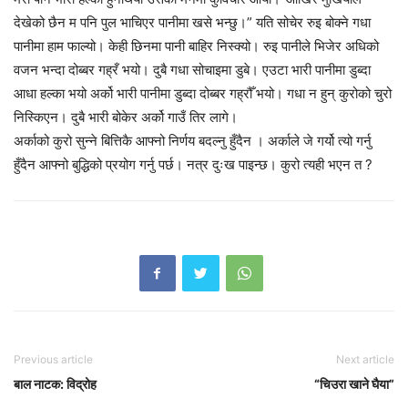
देखेको छैन म पनि पुल भाचिएर पानीमा खसे भन्छु।” यति सोचेर रुइ बोक्ने गधा
पानीमा हाम फाल्यो। केही छिनमा पानी बाहिर निस्क्यो। रुइ पानीले भिजेर अधिको
वजन भन्दा दोब्बर गह्रँ भयो। दुबै गधा सोचाइमा डुबे। एउटा भारी पानीमा डुब्दा
आधा हल्का भयो अर्को भारी पानीमा डुब्दा दोब्बर गह्रौँ भयो। गधा न हुन् कुरोको चुरो
निस्किएन। दुबै भारी बोकेर अर्को गाउँ तिर लागे।
अर्काको कुरो सुन्ने बित्तिकै आफ्नो निर्णय बदल्नु हुँदैन । अर्काले जे गर्यो त्यो गर्नु
हुँदैन आफ्नो बुद्धिको प्रयोग गर्नु पर्छ। नत्र दुःख पाइन्छ। कुरो त्यही भएन त ?
Previous article
Next article
बाल नाटक: विद्रोह
“चिउरा खाने घैया”