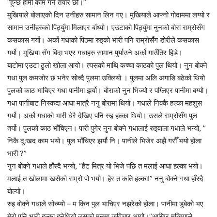
“हुन्छ हामी काम गर्न तयार छौँ।”
मुखियाले बोलाएको दिन उनीहरु सामान लिन गए। मुखियाले आफ्नो गोदाममा लग्यो र
सामान उनीहरुको पिठ्युँमा मिलाएर बाँध्यो। एउटाको पिठ्युँमा नुनको बोरा राम्रोसँग
कसकास गर्यो। अर्को गधाको पिठमा रुइको भारी पनि राम्रोसँग डोरीले कसकास
गर्यो। मुखिया सँग बिदा भएर गधाहरु सामान पुर्याउने अर्को गाउँतिर हिडे।
बाटोमा एउटा ठुलो खोला आयो। त्यसको माथि कच्चा काठको पुल थियो। नुन बोक्ने
गधा पुल कमजोर छ भनेर सोच्दै पुलमा उक्लियो । पुलमा अलि अगाडि बढेको थियो
पुलको काठ भाचिएर गधा पानीमा झर्यो। बोराको नुन भिज्यो र पग्लिएर पानीमा बग्यो।
गधा पानीबाट निस्कदा आधा मात्रै ननु बोरामा थियो। गधाले निक्कै हल्का महशुस
गर्यो। अर्को गधाको भारी धेरै देखिए पनि रुइ हल्का थियो। उसले राम्रोसँग पुल
तर्यो। पुलको काठ भाँचिएन। पारी पुगेर नुन बोक्ने गधालाई रुइवाला गधाले भन्यो, ”
निकै दु:खद काम भयो। पुल भाँचिएर झर्यौ नि। पानीले भिजेर अझै गरौँ भयो होला
भारी ?”
नुन बोक्ने गधाले हाँस्दै भन्यो, “हैट मित्र यो भिजे पछि त मलाई आधा हल्का भयो।
मलाई त खोलामा खसेको राम्रो पो भयो। हेर त कति हल्का!” ननु बोक्ने गधा हाँस्दै
बोल्यो।
रुइ बोक्ने गधाले सोच्य्यो – म किन पुल भाचिएर नझरेको होला। पानीमा डुबेको भए
मेरो पनि भारी हल्का हुनेथियो उसको मनमा कुविचार आयो।”आखिर मुखियाले