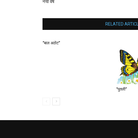
नयाँ वर्ष
RELATED ARTIC
“बाल अठोट”
“पुतली”