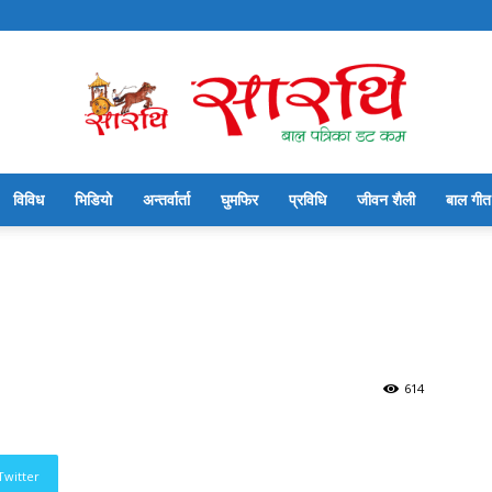
विविध
भिडियो
अन्तर्वार्ता
घुमफिर
प्रविधि
जीवन शैली
बाल गीत
सारथि
बाल
614
Twitter