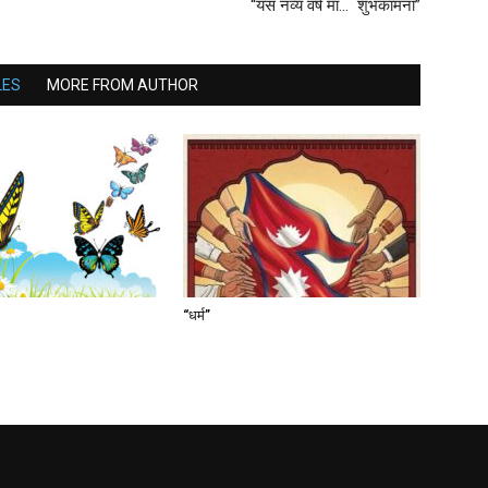
“यस नव्य वर्ष मा… शुभकामना”
LES
MORE FROM AUTHOR
“धर्म”