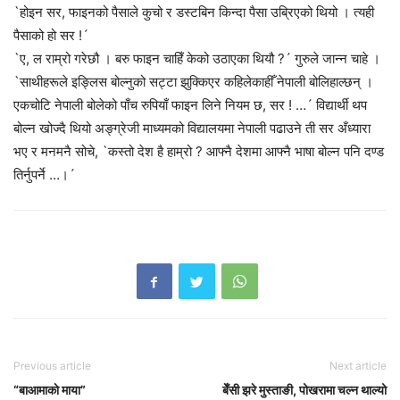
`होइन सर, फाइनको पैसाले कुचो र डस्टबिन किन्दा पैसा उब्रिएको थियो । त्यही
पैसाको हो सर !´
`ए, ल राम्रो गरेछौ । बरु फाइन चाहिँ केको उठाएका थियौ ?´ गुरुले जान्न चाहे ।
`साथीहरूले इङ्लिस बोल्नुको सट्टा झुक्किएर कहिलेकाहीँ नेपाली बोलिहाल्छन् ।
एकचोटि नेपाली बोलेको पाँच रुपियाँ फाइन लिने नियम छ, सर ! …´ विद्यार्थी थप
बोल्न खोज्दै थियो अङ्ग्रेजी माध्यमको विद्यालयमा नेपाली पढाउने ती सर अँध्यारा
भए र मनमनै सोचे, `कस्तो देश है हाम्रो ? आफ्नै देशमा आफ्नै भाषा बोल्न पनि दण्ड
तिर्नुपर्ने …।´
Previous article
Next article
“बाआमाकाे माया”
बेँसी झरे मुस्ताङी, पोखरामा चल्न थाल्यो