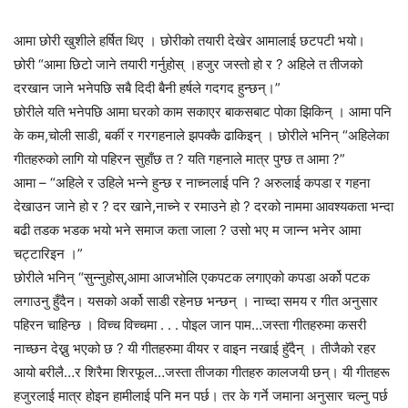
आमा छोरी खुशीले हर्षित थिए । छोरीको तयारी देखेर आमालाई छटपटी भयो।
छोरी “आमा छिटो जाने तयारी गर्नुहोस् ।हजुर जस्तो हो र ? अहिले त तीजको
दरखान जाने भनेपछि सबै दिदी बैनी हर्षले गदगद हुन्छन्।”
छोरीले यति भनेपछि आमा घरको काम सकाएर बाकसबाट पोका झिकिन् । आमा पनि
के कम,चोली साडी, बर्की र गरग‌हनाले झपक्कै ढाकिइन् । छोरीले भनिन् “अहिलेका
गीतहरुको लागि यो पहिरन सुहाँछ त ? यति गहनाले मात्र पुग्छ त आमा ?”
आमा – “अहिले र उहिले भन्ने हुन्छ र नाच्नलाई पनि ? अरुलाई कपडा र गहना
देखाउन जाने हो र ? दर खाने,नाच्ने र रमाउने हो ? दरको नाममा आवश्यकता भन्दा
बढी तडक भडक भयो भने समाज कता जाला ? उसो भए म जान्न भनेर आमा
चट्टारिइन ।”
छोरीले भनिन् “सुन्नुहोस्,आमा आजभोलि एकपटक लगाएको कपडा अर्को पटक
लगाउनु हुँदैन। यसको अर्को साडी रहेनछ भन्छन् । नाच्दा समय र गीत अनुसार
पहिरन चाहिन्छ । विच्च विच्चमा . . . पोइल जान पाम…जस्ता गीतहरुमा कसरी
नाच्छन देख्नु भएको छ ? यी गीतहरुमा वीयर र वाइन नखाई हुॅदैन् । तीजैको रहर
आयो बरीलै…र शिरैमा शिरफूल…जस्ता तीजका गीतहरु कालजयी छन्। यी गीतहरू
हजुरलाई मात्र होइन हामीलाई पनि मन पर्छ। तर के गर्ने जमाना अनुसार चल्नु पर्छ