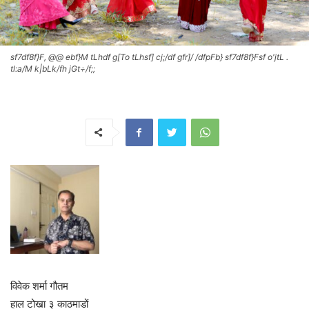
sf7df8f}F, @@ ebf}M tLhdf g[To tLhsf] cj;/df gfr]/ /dfpFb} sf7df8f}Fsf o'jtL .
tl:a/M k|bLk/fh jGt÷/f;;
विवेक शर्मा गौतम
हाल टोखा ३ काठमाडों