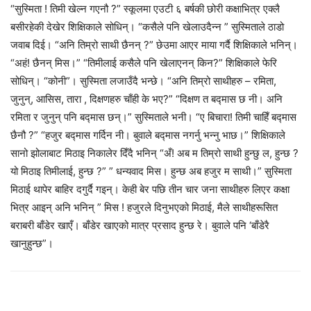
“सुस्मिता ! तिमी खेल्न गएनौ ?” स्कूलमा एउटी ६ बर्षकी छोरी कक्षाभित्र एक्लै
बसीरहेकी देखेर शिक्षिकाले सोधिन्। “कसैले पनि खेलाउदैन्न ” सुस्मिताले ठाडो
जवाब दिई। “अनि तिम्रो साथी छैनन् ?” छेउमा आएर माया गर्दै शिक्षिकाले भनिन्।
“अहं! छैनन् मिस।” “तिमीलाई कसैले पनि खेलाएनन् किन?” शिक्षिकाले फेरि
सोधिन्। “कोनी”। सुस्मिता लजाउँदै भन्छे। “अनि तिम्रो साथीहरु – रमिता,
जुनुन्, आसिस, तारा , दिक्षणहरु चाँही के भए?” “दिक्षण त बद्मास छ नी। अनि
रमिता र जुनुन् पनि बद्मास छन्।” सुस्मिताले भनी। “ए बिचारा! तिमी चाहिँ बद्मास
छैनौ ?” “हजुर बद्मास गर्दिन नी। बुवाले बद्मास नगर्नु भन्नु भाछ।” शिक्षिकाले
सानो झोलाबाट मिठाइ निकालेर दिँदै भनिन् “अँ! अब म तिम्रो साथी हुन्छु ल, हुन्छ ?
यो मिठाइ तिमीलाई, हुन्छ ?” ” धन्यवाद मिस। हुन्छ अब हजुर म साथी।” सुस्मिता
मिठाई थापेर बाहिर दगुर्दै गइन्। केही बेर पछि तीन चार जना साथीहरु लिएर कक्षा
भित्र आइन् अनि भनिन् ” मिस ! हजुरले दिनुभएको मिठाई, मैले साथीहरूसित
बराबरी बाँडेर खाएँ। बाँडेर खाएको मात्र प्रसाद हुन्छ रे। बुवाले पनि ‘बाँडेरै
खानुहुन्छ”।