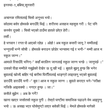
इनरुवा-९,बबिया,सुनसरी
अचानक रमितालाई चिसो अनुभव भयो।
कोठामा बसेर होमवर्क बनाउँदै थिई । शरीरमा असहज महसुस गरी । पेट पनि
कस्सेर दुख्यो । चिसो भएको ठाउँमा हातले छोएर हेरी।
तर्सी।
हे भगवान ! रगत पो आएको रहेछ । ओहो ! अब स्कुल कसरी जानू ? मम्मीलाई
भन्नुपर्यो भन्ने सोची । होमवर्क बनाउन छोडेर भान्सामा गई र भनी-” मम्मी आज म
स्कुल जान्न।”
आमाले रिसाउँदै भनिन्-” कहाँ बरालिन जानलाई स्कुल जान्न भन्छे । जानुपर्छ ।”
उसको पीडा मम्मीले नबुझेको देखेर ऊ दु:खी भई । बुवाले बुझ्नु हुन्छ कि भनेर
बुवालाई खोज्दै बाहिर गई बारीमा घिरौँलालाई थाङ्ग्रो लाइरहनु भएको बुवालाई
डराउँदै डराउँदै भनी -” बुवा ! आज म स्कुल जान्न । बुवाले कराएर भने-“परीक्षा
नजिकै आइसक्यो । नगएर हुन्छ । जा।”
कसैले बुझेन । अब के गर्ने?
खाना खाएर जसोतसो स्कुल पुगी । तेस्रो घण्टीमा समाजिक पढाउने मेम आइपुग्नु
भयो । ऊ असह्य भएर घोसेमुण्टो लाएर बसेकी थिई । मेमले होमवर्क मागेको