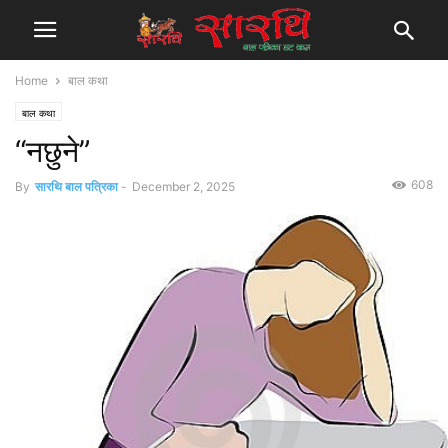
Home
बाल कथा
बाल कथा
“नछुने”
608
By
सारथि बाल पत्रिका
-
December 2, 2025