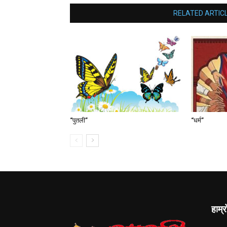
RELATED ARTIC
“पुतली”
“धर्म”
हाम्र