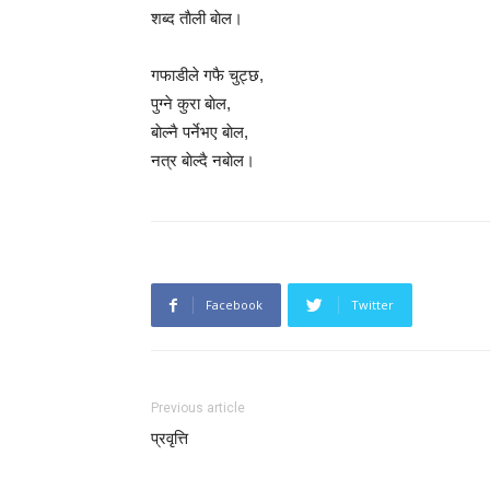
शब्द ताैली बाेल।
गफाडीले गफै चुट्छ,
पुग्ने कुरा बाेल,
बाेल्नै पर्नेभए बाेल,
नत्र बाेल्दै नबाेल।
Facebook
Twitter
Previous article
प्रवृत्ति