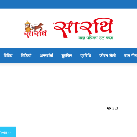
विविध
भिडियो
अन्तर्वार्ता
घुमफिर
प्रविधि
जीवन शैली
बाल गीत
सारथि
बाल
353
Twitter