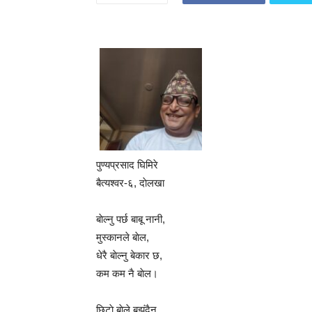
पुण्यप्रसाद घिमिरे
बैत्यश्वर-६, दाेलखा
बाेल्नु पर्छ बाबू नानी,
मुस्कानले बाेल,
धेरै बाेल्नु बेकार छ,
कम कम नै बाेल।
छिटाे बाेले बुझंदैन,