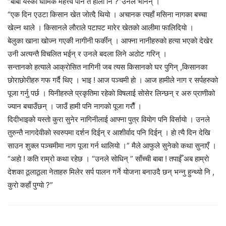
“बाबा यस्काे धार्मिक महत्त्व पनि त हाेला नि ?”उनले भनिन् ।
“एक दिन एउटा किसान खेत जाेत्दै थियाे । अचानक त्यहाँ मसिना नागका बच्चा
खेल्न थाले । किसानले लाैराले पटापट मारेर खेतकाे आलीमा फालिदियाे ।
बेलुका खाना खाेज्न गएकी नागीनी फर्कीन् । आफ्ना नानीहरुकाे हत्या भएकाे देखेर
उनी अत्यन्तै विचलित भईन् र उनले बदला लिने अठाेट गरिन् ।
सन्तानकाे हत्याले आक्राेसित नागिनी जब त्यस किसानकाे घर पुगिन् ,किसानका
छाेराछाेरीहरु गफ गर्दै थिए । भाइ ! आज पञ्चमी हाे । आज हामीले नाग र सर्पहरुकाे
पूजा गर्नु पर्छ । यिनीहरुले प्रकृतिमा रहेकाे विषलाई साेसेर लिन्छन् र अरु प्राणीको
ज्यान बचाउँछन् । जाउँ हामी पनि नागकाे पूजा गराैँ ।
दिदीभाइकाे यस्ताे कुरा सुनेर नागिनीलाई आफ्ना पुत्र वियाेग पनि विर्सायाे । उनले
तुरुन्तै नागदेवीकाे स्वरुपमा दर्शन दिईन् र आशीर्वाद पनि दिईन् । हाे त्यै दिन देखि
साउन शुक्ल पञ्चमीमा नाग पूजा गर्न थालियाे ।” मैले आफुले सुनेकाे कथा सुनाएँ ।
“अहाे ! कति राम्रो कथा रहेछ । “उनले साेधिन् ” साँच्ची बाबा ! तपाईँ अब हाम्राे
देशका ठूलाठूला नेताहरु मिलेर सर्प पालन गर्ने याेजना बनाउदै छन् भन्नु हुन्थ्यो नि ,
कुराे कहाँ पुग्याे ?”