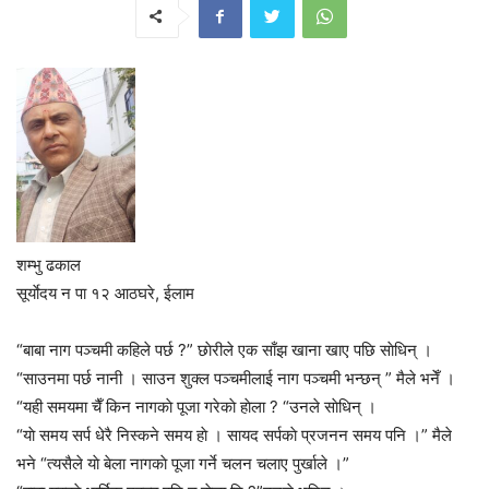
शम्भु ढकाल
सूर्याेदय न पा १२ आठघरे, ईलाम
“बाबा नाग पञ्चमी कहिले पर्छ ?” छाेरीले एक साँझ खाना खाए पछि साेधिन् ।
“साउनमा पर्छ नानी । साउन शुक्ल पञ्चमीलाई नाग पञ्चमी भन्छन् ” मैले भनेँ ।
“यही समयमा चैँ किन नागकाे पूजा गरेकाे हाेला ? “उनले साेधिन् ।
“याे समय सर्प धेरै निस्कने समय हाे । सायद सर्पकाे प्रजनन समय पनि ।” मैले
भने “त्यसैले याे बेला नागकाे पूजा गर्ने चलन चलाए पुर्खाले ।”