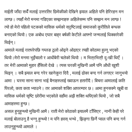
माईती जाँदा सधैँ मलाई उत्तरतिर छिमेकीको देखिने झ्याल अहिले पनि हेरिरहन मन
लाग्छ। त्यहाँ मेरो मनमा गडिएका सम्झनाहरु अहिलेसम्म पनि सम्झन मन लाग्छ !
त्यो हो मेरो पहिलो पटकको मासिक धर्मको स्रृष्टिलाई समाजको कुरीतिले बन्धक
बनाएको थियो। एक अबोध एघार बाह्र बर्षकी केटीले आफ्नो जन्मलाई धिक्कारेकी
थिईन्।
आमाले मलाई रातपरेपछि गम्लङ ठूलो ओढ्ने ओढाएर त्यही कोठामा हुल्नु भएको
थियो।मेरो मनमा भुइँचालो र आधीबेरी चलेको थियो । म भित्रभित्रै दुःखी थिएँ ।
तर मेरी आमाको मुहार हँसिलो देखे । त्यस घरकी मुखिनी आमै पनि औधी खुशी
थिइन् । सबै झ्याल बन्द गरेर खानेकुरा दिदै , मलाई ढोका बन्द गर्न लगाएर जानुभयो
आमा । घरमा साना साना भाई बैनाहरुलाई ख्वाऊन हतारीदै। बिचरा आमालाई कति
पिरलो, कता कता भ्याउने। तर आमाको शक्ति आपरम्पार छ। आमा हुनसक्ने खुबी वा
मासिक धर्मको सृष्टि छोरीमा भएकोले वहाँमा अझै शक्ति थपिएको थियो , जो सबै
आमाहरुमा हुन्छ।
असल हुनुहुन्थ्यो मुखिनी आमै। राती मेरो कोठाको झ्यालमै टाँसिएर , नानी केही परे
मलाई बोलाउनु है भन्नु हुन्थ्यो ! म पनि हवस् भन्थे , झिङ्गा छिर्ने प्वाल पनि बन्द गर्न
लाउनुहुन्थ्यो आमाले ।