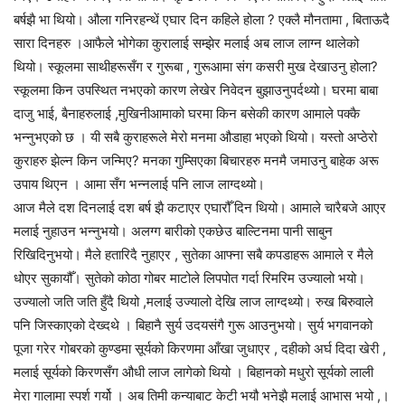
बर्षझै भा थियो। औला गनिरहन्थें एघार दिन कहिले होला ? एक्लै मौनतामा , बिताऊदै
सारा दिनहरु ।आफैले भोगेका कुरालाई सम्झेर मलाई अब लाज लाग्न थालेको
थियो। स्कूलमा साथीहरूसँग र गुरूबा , गुरूआमा संग कसरी मुख देखाउनु होला?
स्कूलमा किन उपस्थित नभएको कारण लेखेर निवेदन बुझाउनुपर्दथ्यो। घरमा बाबा
दाजु भाई, बैनाहरुलाई ,मुखिनीआमाको घरमा किन बसेकी कारण आमाले पक्कै
भन्नुभएको छ । यी सबै कुराहरूले मेरो मनमा औडाहा भएको थियो। यस्तो अप्ठेरो
कुराहरु झेल्न किन जन्मिए? मनका गुम्सिएका बिचारहरु मनमै जमाउनु बाहेक अरू
उपाय थिएन । आमा सँग भन्नलाई पनि लाज लाग्दथ्यो।
आज मैले दश दिनलाई दश बर्ष झै कटाएर एघारौँ दिन थियो। आमाले चारैबजे आएर
मलाई नुहाउन भन्नुभयो। अलग्ग बारीको एकछेउ बाल्टिनमा पानी साबुन
रिखिदिनुभयो। मैले हतारिदै नुहाएर , सुतेका आफ्ना सबै कपडाहरू आमाले र मैले
धोएर सुकायौँ। सुतेको कोठा गोबर माटोले लिपपोत गर्दा रिमरिम उज्यालो भयो।
उज्यालो जति जति हुँदै थियो ,मलाई उज्यालो देखि लाज लाग्दथ्यो। रुख बिरुवाले
पनि जिस्काएको देख्दथे । बिहानै सुर्य उदयसंगै गुरू आउनुभयो। सुर्य भगवानको
पूजा गरेर गोबरको कुण्डमा सूर्यको किरणमा आँखा जुधाएर , दहीको अर्घ दिदा खेरी ,
मलाई सूर्यको किरणसँग औधी लाज लागेको थियो । बिहानको मधुरो सूर्यको लाली
मेरा गालामा स्पर्श गर्यो । अब तिमी कन्याबाट केटी भयौ भनेझै मलाई आभास भयो ,।