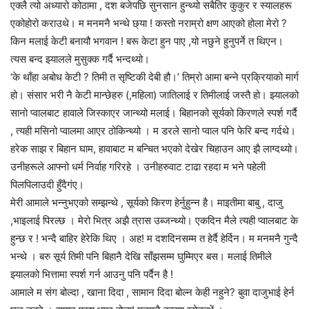
एक्लै त्यो अध्यारो कोठामा , दश बजेपछि सुनसान हुन्थ्यो सबैतिर कुकुर र स्यालहरू
एकोहोरो कराउथे। म मनमनै भन्थे छ्या ! कस्तो नराम्रो क्षण आएको होला मेरो ?
किन मलाई केटी बनायौ भगवान ! बरू केटा हुन पाए ,यो नछुने हुनुपर्ने त थिएन।
त्यस बन्द झ्यालले मुसुक्क गर्दै भन्दथ्यो।
‘के थाँहा अबोध केटी ? तिमी त सृष्टिकी देबी हौ।’ तिम्रो आमा बन्ने प्रक्रियाको मार्ग
हो। संसार भरी नै केटी मान्छेहरु (,महिला) जातिलाई र तिमीलाई जस्तै हो। झ्यालको
सानो प्वालबाट हावाले जिस्काएर जान्थ्यो मलाई। बिहानको सूर्यको किरणले स्पर्श गर्दै
, त्यही मसिनो प्वालमा आएर ठोकिन्थ्यो । म डरले सानो प्वाल पनि फेरि बन्द गर्दथे।
हरेक साझ र बिहान घाम, हावाबाट म बन्चित भएको देखेर चिहाउन आए झै लाग्दथ्यो।
उनीहरूले आफ्नो धर्म निर्वाह गरिरहे । उनीहरुवाट टाढा रहदा म भने पहेली
पिलपिलाउदी हुँदैगंए।
मेरी आमाले भन्नुभएको सम्झन्थे , सूर्यको किरण हेर्नुहुन्न है। माइतीमा बाबु , दाजु
,भाइलाई पिरल्छ । मेरो भित्र अझै त्रास उब्जन्थ्यो। एकदिन मैले त्यही प्वालबाट के
हुन्छ र ! भन्दै बाहिर हेरेकि थिए । अह! म दशदिनसम्म त हेर्दै हेर्दिन। म मनमनै गुन्दै
भन्थे । बरु सूर्य तिमी पनि बिहानै देखि साँझसम्म घुम्मिएर बस। मलाई तिमीले
झ्यालको भित्तामा स्पर्श गर्न आउनु पनि पर्दैन है !
आमाले म संग बोल्दा , खाना दिदा , सामान दिदा बोल्न केही नहुने? बुवा दाजुभाई हेर्न