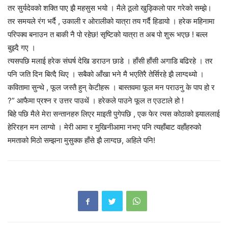
तर सुर्यदेवको शक्ति पाए झै महसुस भयो । मैले ठूलो खुड्किलो पार गरेको सम्झे।
तर समयले रंग भर्दै , उकाली र ओरालीको यात्रा तय गर्दै हिडायो । हरेक महिनामा
परिपक्व बनाउन त बाकी नै पो रहेछ! सृष्टिको यात्रा त अब पो शुरू भएछ ! बल्ल
बुझ्दै गए ।
त्यसपछि मलाई हरेक संघर्ष देखि डराउन छाडे । हाँसी हाँसी अगाडि बढिरहे । तर
पनि जति दिन बित्दै थिए । सबैको आँखा भने मै भएतिरै तेर्सिरहे झै लाग्दथ्यो ।
कवितामा सुन्थे , फूल जस्तै हुन् केटीहरू । बास्तवमा फूल मन पराउनु के पाप हो र
?” आफैमा प्रश्न र उत्तर पाउथें । हरेकले पाउने फूल त एउटाले हो !
बिहे पछि मैले मेरा सन्तानहरु लिएर माइती पुगेपछि , एक फेर त्यस कोठाको झ्याललाई
हेरिरहन मन लाग्यो । मेरी आमा र मुखिनीआमा नभए पनि त्यहाँबाट वहाँहरुको
ममताको मिठो सम्झना मुसुक्क हाँसे झै लाग्दछ, अहिले पनि!