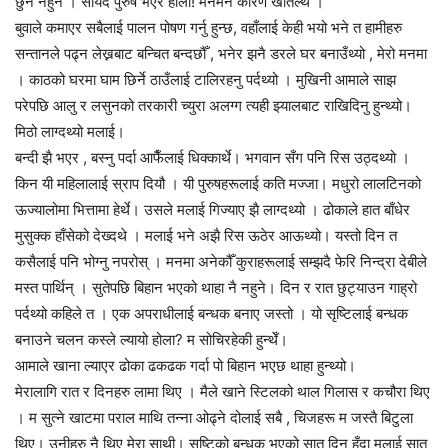
छुन नहुने । सायद पुरुष भएर होला! मनमनै कारण खोतल्थें ।
बुवाले कमाएर सबैलाई पालन पोषण गर्नु हुन्छ, वहाँलाई केही भयो भने त हामीहरु
सन्तानले पढ्न लेख्नबाट बन्चित बन्दछौँ , भनेर झनै डरले घर बनाउँथ्यो , मेरो मनमा
। काठको घरमा घाम छिर्ने ठाउँलाई टालिरहनु पर्दथ्यो । मुखिनी आमाले साझ
परेपछि आलु र लसुनको तरकारी च्युरा अलग्ग त्यही झ्यालबाट राखिदिनु हुन्थ्यो।
मिठो लाग्दथ्यो मलाई।
बन्दी झै भएर , बस्नु पर्दा आफैँलाई धिक्कार्थे। भगवान सँग पनि रिस उठ्दथ्यो ।
किन यी महिलालाई स्राप दियौ । यी पुरुषहरूलाई कति मज्जा। मधुरो लालटिनको
ऊज्यालोमा भित्तामा हेर्थे। उसले मलाई गिज्याए झै लाग्दथ्यो । ढोकाले हात बाँधेर
मुसुक्क हाँसेको देख्दथे । मलाई भने अझै रिस ऊठेर आऊथ्यो। यस्तो दिन त
कसैलाई पनि भोग्नु नपरोस् । मनमा अनेकौँ कुराहरूलाई सम्झदै फेरि निन्द्रा देबीले
मस्त पार्थिन् । सुतेपछि बिहान भएको थाहा नै नहुने। दिन र रात छुट्याउन गाह्रो
पर्दथ्यो कहिले त । एक अपराधीलाई बन्धक बनाए जस्तो । यो सृष्टिलाई बन्धक
बनाउने चलन कस्ले ल्यायो होला? म सोचिरहेकी हुन्थेँ।
आमाले खाना ल्याएर ढोका ढकढक गर्दा पो बिहान भएछ थाहा हुन्थ्यो।
मेरालागि रात र दिनहरु लामा थिए । मैले खाने स्टिलको थाल गिलास र कचौरा थिए
। म सुत्ने खाटमा पराल माथि तन्ना ओढ्ने दोलाई सबै , चिजहरू म जस्तै बिटुला
थिए। उनीहरु नै थिए मेरा साथी। सृष्टिको बन्धक भएको सात दिन हुँदा मलाई सात