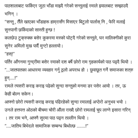
पाठशालाबाट फर्किएर जुठा भाँडा माझ्दै गरेको सन्तुलाई रमाले झ्यालबाट सम्झाउदै
भनिन् ।
“सन्तु , तैँले खाएका भाँडाहरू हाम्रासँग मिसाएर बिटुलो पार्लास् नि , फेरि मलाई
सुनपानी छर्किदाको सास्ती हुन्छ !
कलछेउ टुक्रुक्क बसेर कुकरमा मस्को घोट्दै गरेको सन्तुले, घर मालिक्नीको कुरा
सुनेर अमिलो मुख पार्दै मुन्टो हल्लायो।
“हस्!”
पर्तिर आँगनमा गुन्द्रीमा बसेर रमाको दश बर्षे छोरो राम गृहकार्यको पाठ पढ्दै थियो ।
“…जातपातका आधारमा व्यवहार गर्नु ठूलो अपराध हो । छुवाछूत गर्ने समाजका शत्रु
हुन्….!”
रामले त्यसरी कराइ कराइ पढेको सुन्दा सन्तुको मनमा डर पसेर आयो । तर, ऊ
केही बोल्न सकेन।
आफ्नो छोरो त्यसरी कराइ कराइ पढिरहेको सुन्दा रमालाई अप्ठेरो अनुभव भयो ।
उनले हत्तपत्त ओठको बीचमा चोरी औंला राख्दै छोरो रामलाई चुप लाग्ने इसारा गरिन्
। तर राम भने, आफ्नै सुरमा पाठ पढ्न तल्लीन थियो ।
“….जातिय बिभेदले सामाजिक सम्बन्ध बिथोल्छ …….!”