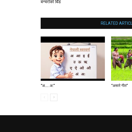
बन्चरोकाे बिँड
RELATED ARTIC
“अ…..अ:”
“असारे गीत”