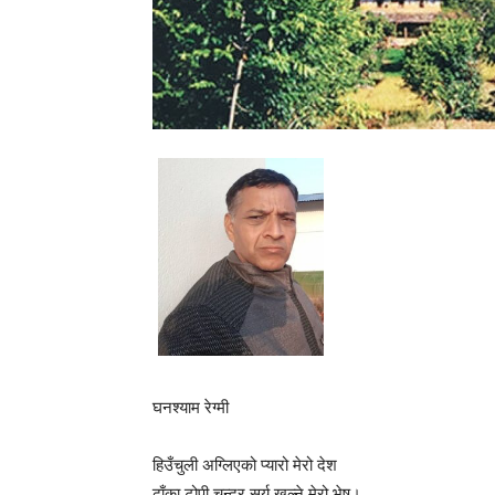
घनश्याम रेग्मी
हिउँचुली अग्लिएको प्यारो मेरो देश
ढाँका टोपी चन्द्र सूर्य खुल्ने मेरो भेष।