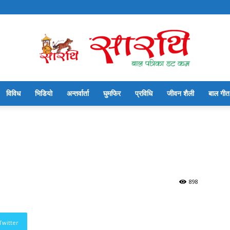
विविध
भिडियो
अन्तर्वार्ता
घुमफिर
प्रविधि
जीवन शैली
बाल गीत
सारथि
बाल
898
Twitter