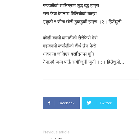
गण्डकीको शालिग्राम शुद्ध बुद्ध हाम्रा
रारा फेवा वेगनाश तिलिचोको यात्रा
भृकुटी र सीता छोरी ढुकढुकी हाम्रा ।२। हिउँचुली….
कोशी काली वाग्मतीको सेरोफेरो मेरो
महाकाली कर्णालीको तीर्थ छैन फेरो
भावनामा जोडिएर बसौँ झन्डा मुनि
नेपालमै जन्म पाऊँ सयौँ जुनी जुनी ।३। हिउँचुली….
Facebook
Twitter
Previous article