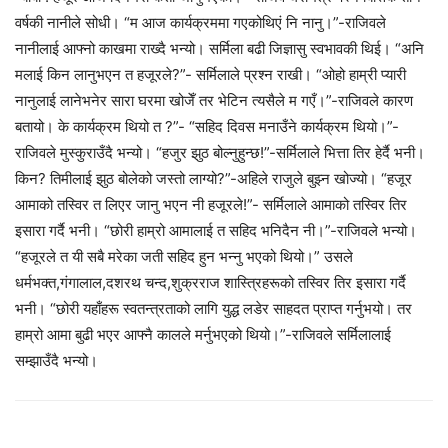
वर्षकी नानीले सोधी। “म आज कार्यक्रममा गएकोथिएं नि नानु।”-राजिवले
नानीलाई आफ्नो काखमा राख्दै भन्यो। सर्मिला बढी जिज्ञासु स्वभावकी थिई। “अनि
मलाई किन लानुभएन त हजूरले?”- सर्मिलाले प्रश्न राखी। “ओहो हाम्री प्यारी
नानुलाई लानेभनेर सारा घरमा खोजेँ तर भेटिन त्यसैले म गएँ।”-राजिवले कारण
बतायो। के कार्यक्रम थियो त ?”- “सहिद दिवस मनाउँने कार्यक्रम थियो।”-
राजिवले मुस्कुराउँदै भन्यो। “हजुर झुठ बोल्नुहुन्छ!”-सर्मिलाले भित्ता तिर हेर्दै भनी।
किन? तिमीलाई झुठ बोलेको जस्तो लाग्यो?”-अहिले राजुले बुझ्न खोज्यो। “हजूर
आमाको तस्विर त लिएर जानु भएन नी हजूरले!”- सर्मिलाले आमाको तस्विर तिर
इसारा गर्दै भनी। “छोरी हाम्रो आमालाई त सहिद भनिदैन नी।”-राजिवले भन्यो।
“हजूरले त यी सबै मरेका जती सहिद हुन भन्नु भएको थियो।” उसले
धर्मभक्त,गंगालाल,दशरथ चन्द,शुक्रराज शास्त्रिहरूको तस्विर तिर इसारा गर्दै
भनी। “छोरी यहाँहरू स्वतन्त्रताको लागि युद्ध लडेर साहदत प्राप्त गर्नुभयो। तर
हाम्रो आमा बुढी भएर आफ्नै कालले मर्नुभएको थियो।”-राजिवले सर्मिलालाई
सम्झाउँदै भन्यो।