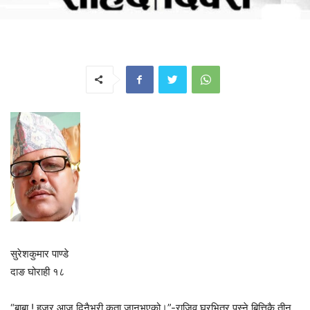
सुरेशकुमार पाण्डे
दाङ घोराही १८
“बाबा ! हजूर आज दिनैभरी कता जानुभएको।”-राजिव घरभित्र पस्ने बित्तिकै तीन