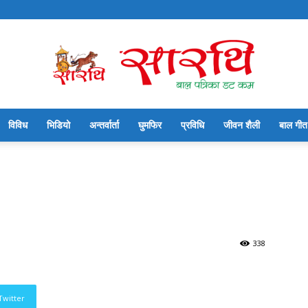
विविध
भिडियो
अन्तर्वार्ता
घुमफिर
प्रविधि
जीवन शैली
बाल गीत
सारथि
बाल
338
Twitter