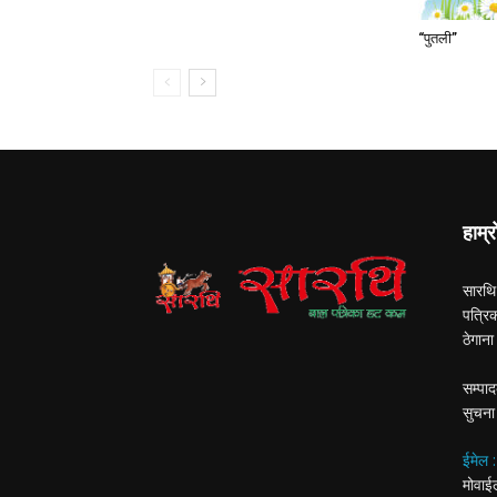
“पुतली”
हाम्र
सारथि
पत्रि
ठेगान
सम्पाद
सुचना
ईमेल 
मोवा