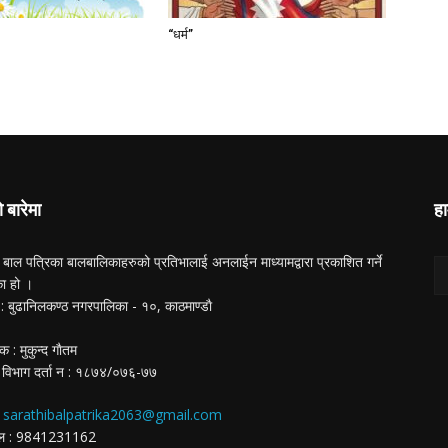
“धर्म”
ो बारेमा
हा
 बाल पत्रिका बालबालिकाहरुको प्रतिभालाई अनलाईन माध्यामद्वारा प्रकाशित गर्ने
का हो ।
ा : बुढानिलकण्ठ नगरपालिका - १०, काठमाण्डाै
क : मुकुन्द गाैतम
 विभाग दर्ता न‌ : १८७४/०७६-७७
:
sarathibalpatrika2063@gmail.com
ईल : 9841231162