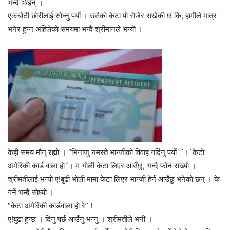
भन्दै थिईन् ।
एकचाेटी छाेरीलाई साेध्नु पर्याे । उसैको केटा पाे राेजेर राखेकी छ कि, हामीले मात्र
भनेर हुन्न अहिलेकाे समयमा भन्दै श्रीमानले भन्याे ।
केही समय माैन् रह्याे । “भिनाजु नमस्ते भान्जीकाे विवाह गर्दिनु पर्याे´´।`केटाे
अमेरिकी कार्ड वाला हाे´। म भाेली केटा लिएर आउँछु, भन्दै फाेन राख्याे ।
श्रीमतीलाई भन्याे ए!बुढी भाेली मामा केटा लिएर भान्जी हेर्न आउँछु भनेकाे छन् । के
गर्ने भन्दै साेध्याे ।
“केटा अमेरिकी कार्डवाला हाे रे” !
ए!बुढा हुन्छ । दिनु पर्छ आउँनु भन्नु । श्रीमतीले भनी ।