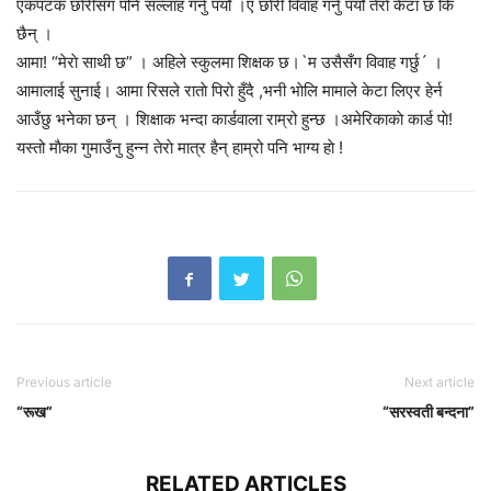
एकपटक छाेरीसँग पनि सल्लाह गर्नु पर्याे ।ए छाेरी विवाह गर्नु पर्याे तेराे केटा छ कि
छैन् ।
आमा! “मेराे साथी छ” । अहिले स्कुलमा शिक्षक छ।`म उसैसँग विवाह गर्छु´ ।
आमालाई सुनाई। आमा रिसले राताे पिराे हुँदै ,भनी भाेलि मामाले केटा लिएर हेर्न
आउँछु भनेका छन् । शिक्षाक भन्दा कार्डवाला राम्रो हुन्छ ।अमेरिकाकाे कार्ड पाे!
यस्तो माैका गुमाउँनु हुन्न तेराे मात्र हैन् हाम्रो पनि भाग्य हाे !
Previous article
Next article
“रूख”
“सरस्वती बन्दना”
RELATED ARTICLES