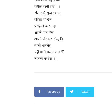
जेजे फल्छ यहाँ खाउँ
यहीँको पानी पिउँ ।।
संसारको सुन्दर शान्त
पवित्र यो देश
पराइको धनभन्दा
आफ्नै माटो बेस
आफ्नै संस्कार संस्कृति
प्यारो भाषावेश
यही माटोलाई माया गरौँ
नजाऊँ परदेश ।।
Facebook
Twitter