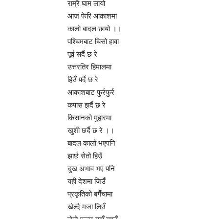
राम्रै घाम लायो
आज फेरि आकाशमा
कालो बादल छायो ।।
पश्चिमबाट चिसो हावा
पूर्व सर्दै छ रे
उत्तरतिर हिमालमा
हिउँ पर्दै छ रे
आकाशबाट फुर्रफुर्र
कपास झर्दै छ रे
किसानको मुहारमा
खुशी छर्दै छ रे ।।
बादल कालो भएपनि
झार्छ सेतो हिउँ
दुख अभाव भए पनि
यही देशमा जिउँ
प्रकृतिको बगैँचामा
खेल्दै मजा लिउँ