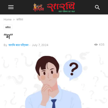
Home
कविता
कविता
“म”
435
By
सारथि बाल पत्रिका
-
July 7, 2024