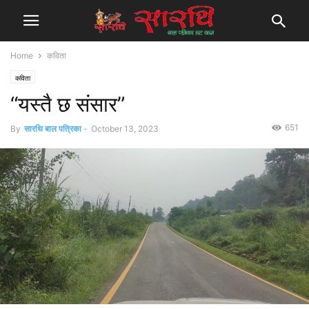
Home
कविता
कविता
“यस्तै छ संसार”
651
By
सारथि बाल पत्रिका
-
October 13, 2023