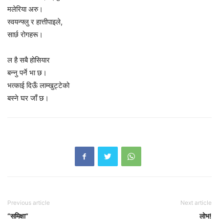
मलेरिया अरु।
स्वयन्फ्लु र हात्तीपाइले,
सार्छ रोगहरू।
ल है सबै होसियार
बन्नु पर्ने भा छ।
भत्काई दिऊँ लाम्खुट्टेको
बस्ने घर जाँ छ।
Previous article
Next article
“समिक्षा”
लोभ!