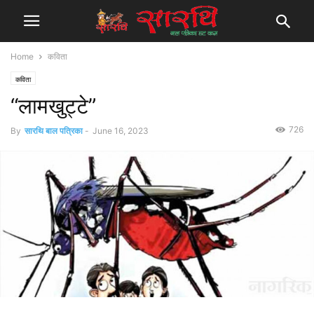
Home
कविता
कविता
“लामखुट्टे”
726
By
सारथि बाल पत्रिका
-
June 16, 2023