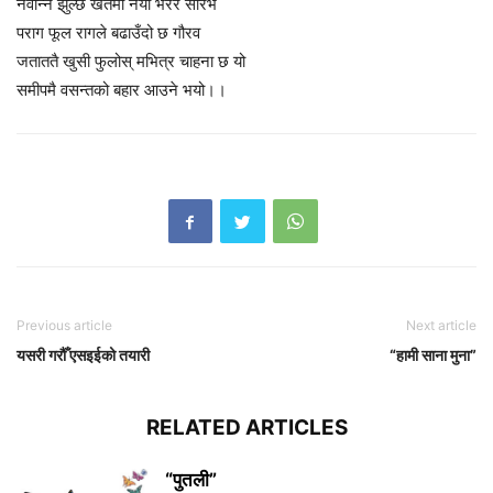
नवान्न झुल्छ खेतमा नयाँ भरेर सौरभ
पराग फूल रागले बढाउँदो छ गौरव
जताततै खुसी फुलोस् मभित्र चाहना छ यो
समीपमै वसन्तको बहार आउने भयो।।
Previous article
Next article
यसरी गरौँ एसइईको तयारी
“हामी साना मुना”
RELATED ARTICLES
“पुतली”