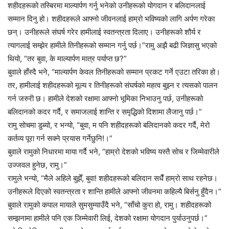
शहीदहरूको तस्बिरमा माल्यार्पण गर्नु भनेको उनीहरूको योगदान र बलिदानलाई
सम्मान दिनु हो। शहीदहरूले आफ्नो जीवनलाई हाम्रो भविष्यको लागि अर्पण गरेका
छन्। उनीहरूले संघर्ष गरेर हामीलाई स्वतन्त्रता दिलाए। उनीहरूको शौर्य र
त्यागलाई सम्झेर हामीले तिनीहरूको सम्मान गर्नु पर्छ।”रामु अझै बढी जिज्ञासु भएको
थियो, “तर बुवा, के माल्यार्पण मात्र पर्याप्त छ?”
बुवाले हाँस्दै भने, “माल्यार्पण केवल तिनीहरूको सम्मान प्रकट गर्ने एउटा तरिका हो।
तर, हामीलाई शहीदहरूको मूल्य र तिनीहरूको संघर्षको महत्व बुझ्न र त्यसको पालन
गर्न जरुरी छ। हामीले देशको रक्षामा आफ्नो भूमिका निभाउनु पर्छ, उनीहरूको
बलिदानको कदर गर्दै, र समाजलाई शान्ति र समृद्धिको दिशामा लैजानु पर्छ।”
रामु सोचमा डुब्यो, र भन्यो, “बुवा, म पनि शहीदहरूको बलिदानको कदर गर्दै, मेरो
कर्तव्य पूरा गर्न सक्ने प्रयास गर्नेछुनि!।”
बुवाले रामुको निधारमा माया गर्दै भने, “हाम्रो देशको भविष्य यस्तै सोच र जिम्मेवारीले
उज्जवल हुनेछ, रामु।”
रामुले भन्यो, “मैले अहिले बुझेँ, बुवा! शहीदहरूको बलिदान सधैँ हाम्रो साथ रहनेछ।
उनीहरूले दिएको स्वतन्त्रता र शान्ति हामीले आफ्नो जीवनमा कहिल्यै बिर्सनु हुँदैन।”
बुवाले रामुको कपाल मायाले सुमसुम्याउँदै भने, “साँचो कुरा हो, रामु। शहीदहरूको
सम्झनामा हामीले पनि एक जिम्मेवारी लिई, देशको रक्षामा योगदान पुर्याउनुपर्छ।”