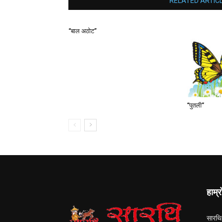
RELATED ARTIC
“बाल अठोट”
“पुतली”
हाम्र
सारथि