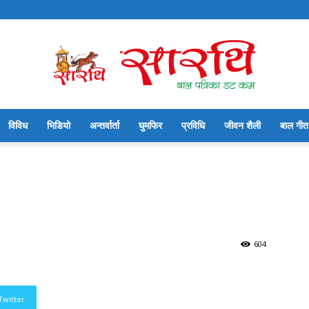
विविध
भिडियो
अन्तर्वार्ता
घुमफिर
प्रविधि
जीवन शैली
बाल गीत
सारथि
बाल
604
Twitter