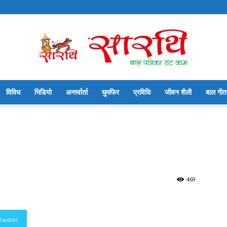
विविध
भिडियो
अन्तर्वार्ता
घुमफिर
प्रविधि
जीवन शैली
बाल गीत
सारथि
बाल
469
Twitter