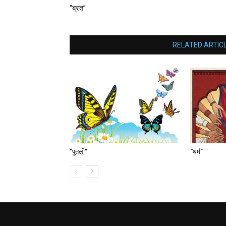
“ब्रत”
RELATED ARTIC
“पुतली”
“धर्म”