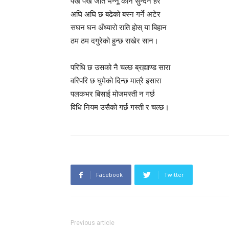
पख पख जति भन्नू कान सुन्दैन हेर
अघि अघि छ बढेको बस्न गर्ने अटेर
सघन घन अँध्यारो राति होस् या बिहान
ठम ठम दगुरेको हुन्छ राखेर सान।
परिधि छ उसको नै चल्छ ब्रह्माण्ड सारा
वरिपरि छ घुमेको दिन्छ मात्रै इसारा
पलकभर बिसाई मोजमस्ती न गर्छ
विधि नियम उसैको गर्छ गस्ती र चल्छ।
Facebook
Twitter
Previous article