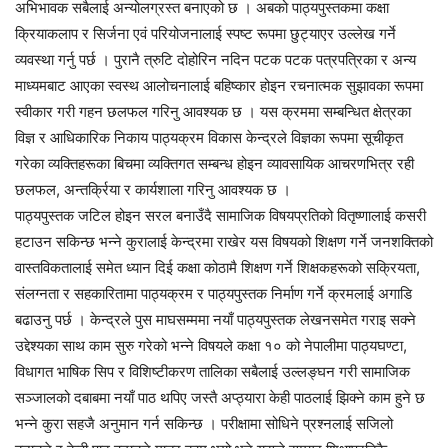
अभिभावक सबैलाई अन्योलग्रस्त बनाएको छ । अबको पाठ्यपुस्तकमा कक्षा
क्रियाकलाप र सिर्जना एवं परियोजनालाई स्पष्ट रूपमा छुट्याएर उल्लेख गर्ने
व्यवस्था गर्नु पर्छ । पुरानै त्रुटि दोहोरिन नदिन पटक पटक पत्रपत्रिका र अन्य
माध्यमबाट आएका स्वस्थ आलोचनालाई बहिष्कार होइन रचनात्मक सुझावका रूपमा
स्वीकार गरी गहन छलफल गरिनु आवश्यक छ । यस क्रममा सम्बन्धित क्षेत्रका
विज्ञ र आधिकारिक निकाय पाठ्यक्रम विकास केन्द्रले विज्ञका रूपमा सूचीकृत
गरेका व्यक्तिहरूका बिचमा व्यक्तिगत सम्बन्ध होइन व्यावसायिक आचरणभित्र रही
छलफल, अन्तर्क्रिया र कार्यशाला गरिनु आवश्यक छ ।
पाठ्यपुस्तक जटिल होइन सरल बनाउँदै सामाजिक विषयप्रतिको वितृष्णालाई कसरी
हटाउन सकिन्छ भन्ने कुरालाई केन्द्रमा राखेर यस विषयको शिक्षण गर्ने जनशक्तिको
वास्तविकतालाई समेत ध्यान दिई कक्षा कोठामै शिक्षण गर्ने शिक्षकहरूको सक्रियता,
संलग्नता र सहकारितामा पाठ्यक्रम र पाठ्यपुस्तक निर्माण गर्ने क्रमलाई अगाडि
बढाउनु पर्छ । केन्द्रले पुस माघसम्ममा नयाँ पाठ्यपुस्तक लेखनसमेत गराइ सक्ने
उद्देश्यका साथ काम सुरु गरेको भन्ने विषयले कक्षा १० को नेपालीमा पाठ्यघण्टा,
विधागत भाषिक सिप र विशिष्टीकरण तालिका सबैलाई उल्लङ्घन गरी सामाजिक
सञ्जालको दबाबमा नयाँ पाठ थपिए जस्तै अप्ठ्यारा केही पाठलाई झिक्ने काम हुने छ
भन्ने कुरा सहजै अनुमान गर्न सकिन्छ । परीक्षामा सोधिने प्रश्नलाई सजिलो