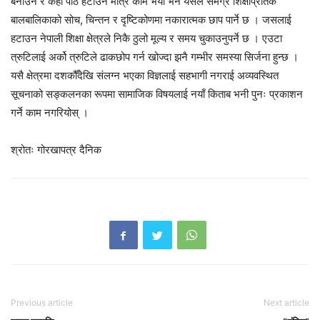
बनाउने र केही पाठ हटाउने मात्र काम भयो भने यसले समग्र शिक्षाप्रतिकै
बालबालिकाको सोच, चिन्तन र दृष्टिकोणमा नकारात्मक छाप पार्ने छ । जसलाई
हटाउन नेपाली शिक्षा क्षेत्रले निकै ठुलो मूल्य र समय चुकाउनुपर्ने छ । एउटा
त्रुटिलाई अर्को त्रुटिले ढाकछोप गर्न खोज्दा झनै गम्भीर समस्या सिर्जना हुन्छ ।
यसै क्षेत्रमा दशकौँदेखि संलग्न भएका विज्ञलाई सहभागी नगराई अव्यवस्थित
सूचनाको सङ्कलनका रूपमा सामाजिक विषयलाई नयाँ किताब भनी पुनः प्रकाशन
गर्ने काम नगरियोस् ।
श्रोतः गोरखापत्र दैनिक
Previous article
Next article