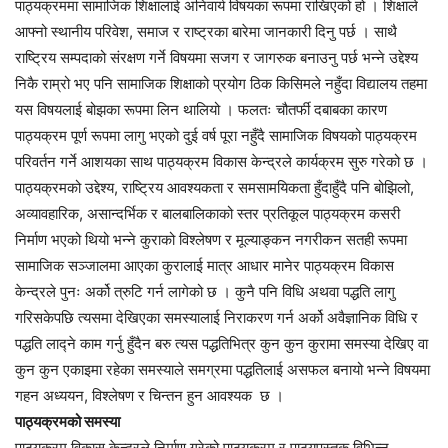
पाठ्यक्रममा सामाजिक शिक्षालाई अनिवार्य विषयका रूपमा राखिएको हो । शिक्षाले
आफ्नो स्थानीय परिवेश, समाज र राष्ट्रका बारेमा जानकारी दिनु पर्छ । साथै
राष्ट्रिय सम्पदाको संरक्षण गर्ने विषयमा सजग र जागरुक बनाउनु पर्छ भन्ने उद्देश्य
निकै राम्रो भए पनि सामाजिक शिक्षाको प्रयोग ठिक किसिमले नहुँदा विद्यालय तहमा
यस विषयलाई बोझका रूपमा लिन थालियो । फलतः चौतर्फी दबाबका कारण
पाठ्यक्रम पूर्ण रूपमा लागु भएको दुई वर्ष पूरा नहुँदै सामाजिक विषयको पाठ्यक्रम
परिवर्तन गर्ने आशयका साथ पाठ्यक्रम विकास केन्द्रले कार्यक्रम सुरु गरेको छ ।
पाठ्यक्रमको उद्देश्य, राष्ट्रिय आवश्यकता र समसामयिकता हुँदाहुँदै पनि बोझिलो,
अव्यावहारिक, असान्दर्भिक र बालबालिकाको स्तर प्रतिकूल पाठ्यक्रम कसरी
निर्माण भएको थियो भन्ने कुराको विश्लेषण र मूल्याङ्कन नगरीकन सतही रूपमा
सामाजिक सञ्जालमा आएका कुरालाई मात्र आधार मानेर पाठ्यक्रम विकास
केन्द्रले पुनः अर्को त्रुटि गर्न लागेको छ । कुनै पनि विधि अथवा पद्धति लागु
गरिसकेपछि त्यसमा देखिएका समस्यालाई निराकरण गर्न अर्को अवैज्ञानिक विधि र
पद्धति लाद्ने काम गर्नु हुँदैन बरु त्यस पद्धतिभित्र कुन कुन कुरामा समस्या देखिए वा
कुन कुन एकाइमा रहेका समस्याले समग्रमा पद्धतिलाई असफल बनायो भन्ने विषयमा
गहन अध्ययन, विश्लेषण र चिन्तन हुन आवश्यक छ ।
पाठ्यक्रमको समस्या
पाठ्यक्रम विकास केन्द्रले निर्माण गरेको पाठ्यक्रम र पाठ्यपुस्तक विभिन्न