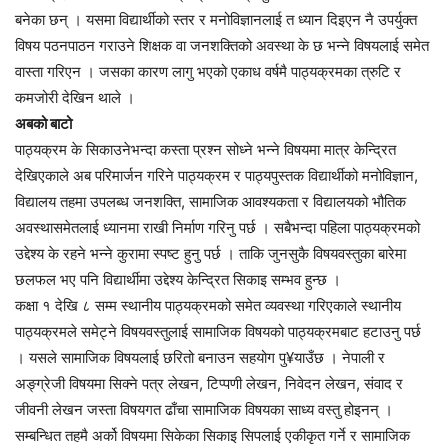
बनेका छन् । यसमा विद्यार्थीको स्तर र मनोविज्ञानलाई त ध्यान दिइएन नै उपर्युक्त
विषय पठनपाठन गराउने शिक्षक वा जनशक्तिको अवस्था के छ भन्ने विषयलाई समेत
वास्ता गरिएन । जसका कारण लागु भएको एकाध वर्षमै पाठ्यक्रमका त्रुटि र
कमजोरी देखिन थाले ।
अबको बाटो
पाठ्यक्रम के सिकाउनेभन्दा कस्ता प्रश्न सोध्ने भन्ने विषयमा मात्र केन्द्रित
देखिएकाले अब परिमार्जन गरिने पाठ्यक्रम र पाठ्यपुस्तक विद्यार्थीको मनोविज्ञान,
विद्यालय तहमा उपलब्ध जनशक्ति, सामाजिक आवश्यकता र विद्यालयको भौतिक
अवस्थासमेतलाई ध्यानमा राखी निर्माण गरिनु पर्छ । सबैभन्दा पहिला पाठ्यक्रमको
उद्देश्य के रहने भन्ने कुरामा स्पष्ट हुनु पर्छ । ताकि जुनसुकै विषयवस्तुका बारेमा
छलफल भए पनि विद्यार्थीमा उद्देश्य केन्द्रित सिकाइ सम्भव हुन्छ ।
कक्षा १ देखि ८ सम्म स्थानीय पाठ्यक्रमको समेत व्यवस्था गरिएकाले स्थानीय
पाठ्यक्रमले समेट्ने विषयवस्तुलाई सामाजिक विषयको पाठ्यक्रमबाट हटाउनु पर्छ
। यसले सामाजिक विषयलाई छरितो बनाउन सहयोग पु¥याउँछ । नेपाली र
अङ्ग्रेजी विषयमा सिक्ने पत्र लेखन, टिप्पणी लेखन, निवेदन लेखन, संवाद र
जीवनी लेखन जस्ता विषयगत ढाँचा सामाजिक विषयका साध्य वस्तु होइनन् ।
सम्बन्धित तहमै अर्को विषयमा सिकेका सिकाइ सिपलाई एकीकृत गर्ने र सामाजिक