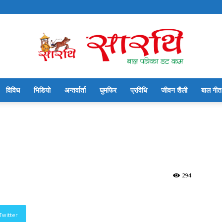
विविध
भिडियो
अन्तर्वार्ता
घुमफिर
प्रविधि
जीवन शैली
बाल गीत
सारथि
बाल
294
Twitter