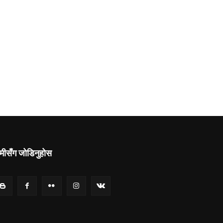
मीसँग जोडिनुहोस