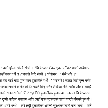
िताबको झाेला खाेल्दै साेधी । “चिठी पत्र बाेकेर एक ठाउँबाट अर्काे ठाउँमा प-
कहाँ काम गर्थें त ?”उसले फेरि साेधी । “देशैभर ।” मैले भने ।”
ाट गाउँ गाउँ पुग्ने काम हुलाकीले गर्थे ।” “बाफ रे ! एउटा चिठी पुग्न कति
लेकाही हामीले कलेजकाे फि पठाई दिनु भनेर लेखेकाे चिठी जाँच सकिदा मात्रै
ुलाकी सडक भनेकाे चैँ ?” “हाे तिनै हुलाकीहरु हुलाकबाट आएका चिठी पत्रका
ा टुप्पो धारिलाे बनाउथे अनि त्यहाँ एक प्रकारकाे सानाे घण्टी बाँधेकाे हुन्थ्यो ।
की आयाे भन्थे । त्याे लठ्ठी हुलाकीकाे आफ्नाे सुरक्षाकाे लागि पनि थियाे । तिनै