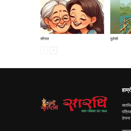
सौगात
पुलेसो
हाम्र
सारथि
पत्रि
ठेगान
सम्पाद