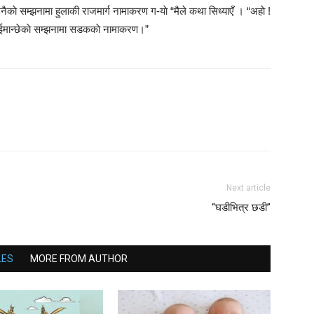
नैकाे सम्झनामा हुलाकी राजमार्ग नामाकरण ग-याे “मैले कथा सिध्याएँ । “अहाे !
 भूईमान्छेकाे सम्झनामा सडककाे नामाकरण।”
Next article
“घडीभित्र छडी”
LES
MORE FROM AUTHOR