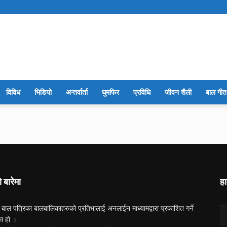
सारथि
विविध
भिडियो
अन्तर्वार्ता
घुमफिर
प्रविधि
जीवन शैली
बाल गीत
बाल
ो बारेमा
हा
 बाल पत्रिका बालबालिकाहरुको प्रतिभालाई अनलाईन माध्यामद्वारा प्रकाशित गर्ने
पत्रिका
का हो ।