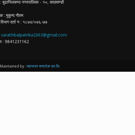
ा : बुढानिलकण्ठ नगरपालिका - १०, काठमाण्डाै
क : मुकुन्द गाैतम
 विभाग दर्ता न‌ : १८७४/०७६-७७
:
sarathibalpatrika2063@gmail.com
ईल : 9841231162
Maintained by :
महाभारत सफ्टटेक प्रा.लि.