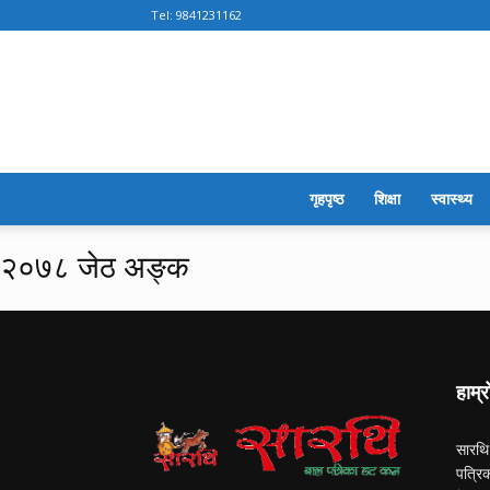
Tel:
9841231162
गृहपृष्ठ
शिक्षा
स्वास्थ्य
२०७८ जेठ अङ्क
हाम्र
सारथि
पत्रि