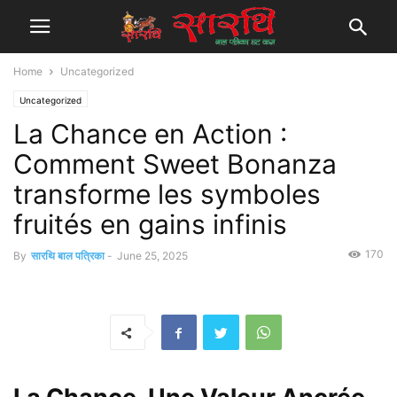
Home
Uncategorized
Uncategorized
La Chance en Action :
Comment Sweet Bonanza
transforme les symboles
fruités en gains infinis
170
By
सारथि बाल पत्रिका
-
June 25, 2025