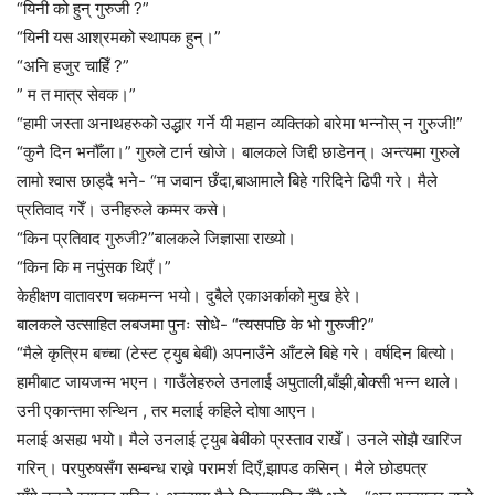
“यिनी को हुन् गुरुजी ?”
“यिनी यस आश्रमको स्थापक हुन्।”
“अनि हजुर चाहिँ ?”
” म त मात्र सेवक।”
“हामी जस्ता अनाथहरुको उद्धार गर्ने यी महान व्यक्तिको बारेमा भन्नोस् न गुरुजी!”
“कुनै दिन भनौँला।” गुरुले टार्न खोजे। बालकले जिद्दी छाडेनन्। अन्त्यमा गुरुले
लामो श्वास छाड्दै भने- “म जवान छँदा,बाआमाले बिहे गरिदिने ढिपी गरे। मैले
प्रतिवाद गरेँ। उनीहरुले कम्मर कसे।
“किन प्रतिवाद गुरुजी?”बालकले जिज्ञासा राख्यो।
“किन कि म नपुंसक थिएँ।”
केहीक्षण वातावरण चकमन्न भयो। दुबैले एकाअर्काको मुख हेरे।
बालकले उत्साहित लबजमा पुनः सोधे- “त्यसपछि के भो गुरुजी?”
“मैले कृत्रिम बच्चा (टेस्ट ट्युब बेबी) अपनाउँने आँटले बिहे गरे। वर्षदिन बित्यो।
हामीबाट जायजन्म भएन। गाउँलेहरुले उनलाई अपुताली,बाँझी,बोक्सी भन्न थाले।
उनी एकान्तमा रुन्थिन , तर मलाई कहिले दोषा आएन।
मलाई असह्य भयो। मैले उनलाई ट्युब बेबीको प्रस्ताव राखेँ। उनले सोझै खारिज
गरिन्। परपुरुषसँग सम्बन्ध राख्ने परामर्श दिएँ,झापड कसिन्। मैले छोडपत्र