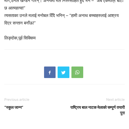
माँगे,उनले खण्डन गरिन्। अन्त्यमा मैले निरुत्साहित हुँदै भने – “अब एकमात्र बाटो
छ आत्महत्या!”
त्यसताका उनले मलाई मनोबल दिँदै भनिन् – “हामी अनाथ बच्चाहरुलाई आश्रय
दिएर सन्तान बनाँऊ!”
लिङ्दोक,पूर्व सिक्किम
Previous article
Next article
“स्कुल जान्न”
राष्ट्रिय बाल नाटक मेलाको सम्पूर्ण तयारी
पुरा