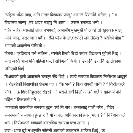
“पहिला भाँडा माझ, अनि मात्र विद्यालय जानु” आमाले रिसाउँदै भनिन् । ” म
विद्यालय जान्छु ,भरे आएर माझ्छु नि आमा !” उसले डराउदै भनी ।
” हेर – हेर! यसलाई लाज नभएको, आमासँग मुखमुखै पो लाग्छे त! खुरुक्क माझ्
अनि जानू ,नत्र जान पर्दैन , तैँले पढेर के लछारपाटो लगाउँछेस् ? धर्तीको बोझ ”
आमाको आक्रोस पोखियो ।
बिचरा ! प्रतिकार गर्न सकिन , त्यसैले छिटो छिटो सकेर विद्यालय पुगेकी थिई ।
सदा जस्तै आज पनि पहिलो घन्टी सकिएको थियो । डराउँदै डराउँदै ऊ ढोकामा
उभिएकी थिई ।
शिक्षकको ठूलो आवाजले डराएर रुँदै थिई । त्यही समयमा बिद्यालय निरीक्षक आइपुगे
। रोइरहेकी विद्यार्थीको छेउमा गए । “के भयो ? किन रोएकी नानी ? ” निरीक्षकले
सोधे । ऊ शिर निहुराएर रोइरही , ” यसले सधैँ ढिलो आउने गर्छे र गृहकार्य पनि
गर्दिन ” शिक्षकले भने ।
“बच्चाको वास्तविक समस्या बुझ्न पर्यो नि सर ! बच्चालाई गाली गरेर , पिटेर
समस्याको सामाधान हुन्छ र ? यो त बाल अधिकारको हनन् भएन ? ” निरीक्षककले
भने ।निरीक्षकले बच्चाको वास्तविक समस्या पत्ता लगाए ।
बाबा -आमा दुबै नभएपछि सौतेनी आमाको व्यबहारले आजित थिई , ऊ ।