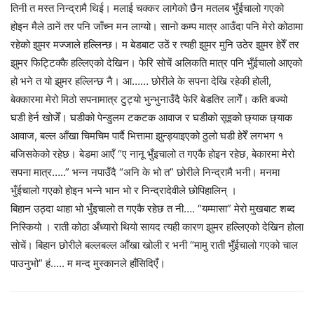
तिनी त मस्त निन्द्रामै थिई। मलाई चक्कर लागेको छैन मतलब भुँईचालो गएको
होइन मैले ठानें तर पनि जाँच्न मन लाग्यो। सानो कम्प मात्र आउँदा पनि मेरो कोठामा
रहेको झुमर मज्जाले हल्लिन्छ। म बेडबाट उठें र त्यही झुमर मुनि उठेर झुमर हेरेँ तर
झुमर फिट्टिक्कै हल्लिएको देखिन। फेरि सोचें अलिकति मात्र पनि भुँईचालो आएको
हो भने त यो झुमर हल्लिन्छ नै। आ…… छोरीले के सपना देखि रहेकी होली,
बेक्कारमा मेरो मिठो सपनामात्र टुट्यो भुन्भुनाउँदै फेरि बेडतिर लागेँ। कति बज्यो
घडी हेर्न खोजेँ। घडीको पेन्डुलम टकटक आवाज र घडीको सूइको छ्याक छ्याक
आवाज, बल्ल आँखा चिमचिम पार्दै भित्तामा झुन्ड्याइएको ठुलो घडी हेरेँ लगभग १
बजिसकेको रहेछ। बेडमा आएँ “ए नानू भुँइचालो त गएकै होइन रहेछ, बेकारमा मेरो
सपना मात्र…..” भन्न नपाउँदै “अनि के भो त” छोरीले निन्द्रामै भनी। मनमा
भुँईचालो गएको होइन भन्ने भान भो र निन्द्रादेवीले छोपिहालिन् ।
बिहान उठ्दा थाहा भो भुँइचालो त गएकै रहेछ त नी…. “यम्मासा” मेरो मुखबाट शब्द
निस्कियो । राती कोठा अँध्यारो थियो सायद त्यही कारण झुमर हल्लिएको देखिन होला
सोचें। बिहान छोरीले बल्लबल्ल आँखा खोली र भनी “मामु राती भुँईचालो गएको चाल
पाउनुभो” हं….. म मन्द मुस्कानले हाँसिदिएँ।