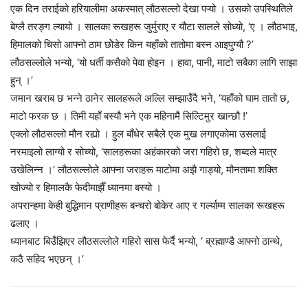
एक दिन तराईको हरियालीमा अकस्मात् लौठसल्लो देखा पऱ्यो । उसको उपस्थितिले
बेग्लै तरङ्ग ल्यायो । सालका रूखहरू जुर्मुराए र यौटा सालले सोध्यो, ‘ए । लौठभाइ,
हिमालको चिसो आफ्नो ठाम छोेडेर किन यहाँको तातोमा बस्न आइपुग्यौ ?’
लौठसल्लोले भन्यो, ‘यो धर्ती कसैको पेवा होइन । हावा, पानी, माटो सबैका लागि साझा
हुन् ।’
जमान खराब छ भन्ने ठानेर सालहरूले अल्लि सम्झाउँदै भने, ‘यहाँको घाम तातो छ,
माटो फरक छ । तिमी यहाँ बस्यौ भने एक महिनामै सिल्टिमुर खान्छौ !’
एक्लो लौठसल्लो मौन रह्यो । हुल बाँधेर सबैले एक मुख लगाएकोमा उसलाई
नरमाइलो लाग्यो र सोच्यो, ‘सालहरूका अहंकारको जरा गहिरो छ, शब्दले मात्र
उखेलिन्न ।’ लौठसल्लोले आफ्ना जराहरू माटोमा अझै गाड्यो, मौनतामा शक्ति
खोज्यो र हिमालकै फेदीमाझैँ ध्यानमा बस्यो ।
अपरान्हमा केही बुद्धिमान प्राणीहरू बन्चरो बोकेर आए र गर्ल्याम्म सालका रूखहरू
ढलाए ।
ध्यानबाट बिउँझिएर लौठसल्लोले गहिरो सास फेर्दै भन्यो, ‘ ब्रह्माण्डै आफ्नो ठान्थे,
कठै सहिद भएछन् ।’