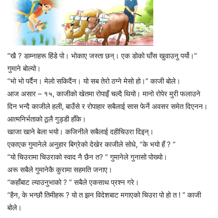
“खै ? डाम्नाहरू हिंडे पो। भोकाए जस्ता छन्। एक डोको घाँस खुवाउनु पर्यो।”
गुमाने बोल्यो।
“भो भो पर्दैन। मेलो सकिदैंन। यो सब तेरो ठग्ने मेसो हो।” काजी बोले।
आज असार – १५, काजीको खेतमा रोपाइँ चल्दै थियो। मानो रोपेर मुरी फलाउने
दिन भन्दै काजीले हली, बाउँसे र रोपाहार सबैलाई सास फेर्ने अवसर समेत दिएनन।
आत्मनिर्भताको ठूलै गुड्डी हाँके।
खाजा खाने बेला भयो। कजिनीले सबैलाई दहीचिउरा दिइन्।
एकाएक गुमानेले अनुहार बिग्रेको देखेर काजीले सोधे, “के भयो हँ ? ”
“यो चिउरामा चिउराको स्वाद नै छैन त? ” गुमानेले गुनासो पोख्यो।
अरू सबैले गुमानेकै कुरामा सहमति जनाए।
“कहाँबाट ल्याउनुभाको ? ” सबैले एकसाथ प्रश्न गरे।
“हैन, के भन्छौ तिमीहरू ? यो त झन विदेशबाट मगाएको चिउरा पो हो त ! ” काजी
बोले।