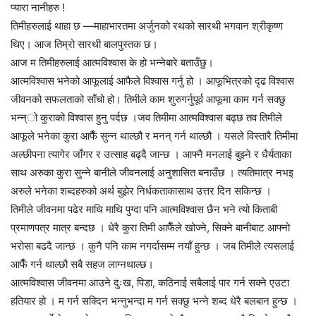
प्यारा नानीहरु !
तिमीहरुलाई थाहा छ —माहाभारतमा अर्जुनको रथको सारथी भगवान श्रीकृष्ण
थिए। आज तिम्रो सारथी बालपुस्तक छ।
आज म तिमीहरुलाई आत्मविश्वास के हो भन्नेबारे बताउँछु।
आत्मविश्वास भनेको आफूलाई आफैले विश्वास गर्नु हो । आफूभित्रको दृढ विश्वास
जीवनको सफलताको साँचो हो। तिमीले काम शुरुगर्नुपूर्व आफूमा काम गर्न सक्छु
भन्न्ो कुराको विश्वास हुनु पर्दछ ।जव तिमीमा आत्मविश्वास बढ्छ तव तिमीले
आफूले भनेका कुरा आफैँ सुन्न थाल्छौ र मनन् गर्न थाल्छौ । यसले विस्तारै तिमीमा
अल्छीपना त्यागेर जाँगर र उत्साह बढ्दै जान्छ । आफ्नै मनलाई बुझ्ने र धैर्यताका
साथ अरुका कुरा सुन्ने बानीले जीवनलाई अनुशासित बनाउँछ । त्यतिमात्र नभइ
अरुले भनेका शब्दहरुको अर्थ बुझेर निर्धकताकासाथ उत्तर दिन सकिन्छ ।
तिमीले जीवनमा पढेर माथि माथि पुग्दा पनि आत्मविश्वास छैन भने त्यो किताबी
प्रमाणपत्र मात्र बन्दछ । धेरै कुरा तिमी आफैँले खोज्ने, सिक्ने बानीबाट आफ्नो
भरोसा बढदै जान्छ । कुनै पनि काम नगर्दासम्म नयाँ हुन्छ । जब तिमीले त्यसलाई
आफैँ गर्न थाल्छौ सबै सहज लाग्नथाल्छ।
आत्मविश्वास जीवनमा आउने दुःख, पिडा, कठिनाई सबैलाई पार गर्न सक्ने एउटा
हतियार हो । म गर्न सक्दिन भन्नुभन्दा म गर्न सक्छु भन्ने शब्द धेरै बलबान हुन्छ ।