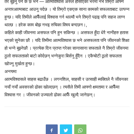
तर बुझ्नु पर्ने के छ भने — आत्मविश्वास अरुले हौसाएका भरमा नभै तिम्रो आफ्नै
अन्तरआत्माबाट आउनु पर्दछ । यो तिम्रो एकएक साना कामको सफलताबाट उत्पन्न
हुन्छ। यदि तिमीले आफैँलाई विश्वास गर्न थाल्यौ भने तिम्रो पढाइ पनि सहज लाग्न
थाल्छ । हरेक काम बोझ नभइ रुचिका विषय बन्दछन।,
कहिले काही जीवनमा असफल पनि हुन सकिन्छ । असफल हुँदा धेरै नानीहरु हतास
भएको सुनेका छौ । यदि तिमीमा आत्मविश्वास छ भने असफलता पनि जीवनको शिक्षा
हो भन्ने बुझ्नेछौ । प्रत्येक दिन प्राप्त गरेका सानासाना सफताले नै तिम्रो जीवनमा
ठुलो सफलताको बाटो कोर्दछन् भन्नेकुरा बिर्सनु हुँदैन । एकैचोटी ठूलो सफलता
खोज्नु मुर्खता हुन्छ।
अन्त्यमा
आत्मविश्वासले साहस बढाउँछ । लगनशिल, साहसी र उत्साही ब्यक्तिले नै जीवनका
नयाँ नयाँ अवसरको ढोका खोल्दछन् । त्यसैले तिमी आफ्नो क्षमतामा र आफैँमा
विश्वास गर । जीवनको उज्यालो ढोका आफैँ खुल्दै जानेछन्।