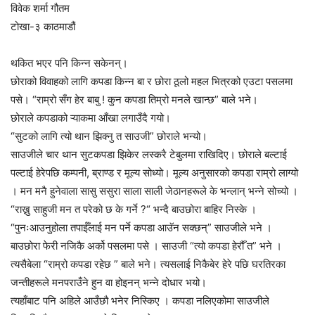
विवेक शर्मा गौतम
टोखा-३ काठमाडौं
थकित भएर पनि किन्न सकेनन्।
छोराको विवाहको लागि कपडा किन्न बा र छोरा ठूलो महल भित्रको एउटा पसलमा
पसे। “राम्रो सँग हेर बाबु ! कुन कपडा तिम्रो मनले खान्छ” बाले भने।
छोराले कपडाको ऱ्याकमा आँखा लगाउँदै गयो।
“सुटको लागि त्यो थान झिक्नु त साउजी” छोराले भन्यो।
साउजीले चार थान सुटकपडा झिकेर लस्करै टेबुलमा राखिदिए। छोराले बल्टाई
पल्टाई हेरेपछि कम्पनी, ब्राण्ड र मूल्य सोध्यो। मूल्य अनुसारको कपडा राम्रो लाग्यो
। मन मनै हुनेवाला सासु ससुरा साला साली जेठानहरूले के भन्लान् भन्ने सोच्यो ।
“राख्नु साहुजी मन त परेको छ के गर्ने ?“ भन्दै बाउछोरा बाहिर निस्के ।
“पुनःआउनुहोला तपाईँलाई मन पर्ने कपडा आउॅन सक्छन्” साउजीले भने ।
बाउछोरा फेरी नजिकै अर्को पसलमा पसे । साउजी “त्यो कपडा हेरौँ त” भने ।
त्यसैबेला “राम्रो कपडा रहेछ ” बाले भने। त्यसलाई निकैबेर हेरे पछि घरतिरका
जन्तीहरूले मनपराउँने हुन वा होइनन् भन्ने दोधार भयो।
त्यहाँबाट पनि अहिले आउँछौ भनेर निस्किए । कपडा नलिएकोमा साउजीले