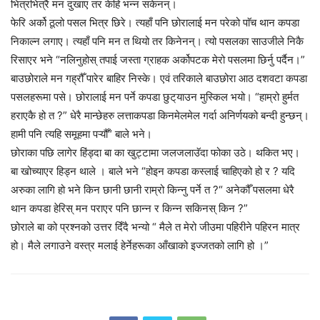
भित्रभित्रै मन दुखाए तर केहि भन्न सकेनन्।
फेरि अर्को ठूलो पसल भित्र छिरे। त्यहाँ पनि छोरालाई मन परेको पाॅच थान कपडा
निकाल्न लगाए। त्यहाँ पनि मन त थियो तर किनेनन्। त्यो पसलका साउजीले निकै
रिसाएर भने “नलिनुहोस् तपाई जस्ता ग्राहक अर्कोपटक मेरो पसलमा छिर्नु पर्दैन।”
बाउछोराले मन गह्रौँ पारेर बाहिर निस्के। एवं तरिकाले बाउछोरा आठ दशवटा कपडा
पसलहरूमा पसे। छोरालाई मन पर्ने कपडा छुट्‌याउन मुस्किल भयो। “हाम्रो हुर्मत
हराएकै हो त ?” धेरै मान्छेहरु लत्ताकपडा किनमेलमेल गर्दा अनिर्णयको बन्दी हुन्छन्।
हामी पनि त्यहि समूहमा पऱ्यौँ“ बाले भने।
छोराका पछि लागेर हिंड्दा बा का खुट्टामा जलजलाउॅदा फोका उठे। थकित भए।
बा खोच्याएर हिड्न थाले । बाले भने “होइन कपडा कस्लाई चाहिएको हो र ? यदि
अरुका लागि हो भने किन छानी छानी राम्रो किन्नु पर्ने त ?“ अनेकौँ पसलमा धेरै
थान कपडा हेरिस् मन पराएर पनि छान्न र किन्न सकिनस् किन ?”
छोराले बा को प्रश्नको उत्तर दिँदै भन्यो “ मैले त मेरो जीउमा पहिरीने पहिरन मात्र
हो। मैले लगाउने वस्त्र मलाई हेर्नेहरूका आँखाको इज्जतको लागि हो ।”