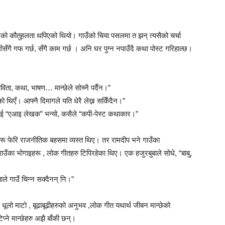
रको कौतुहलता थपिएको थियो। गाउँको चिया पसलमा त झन् त्यसैको चर्चा
ीसँगै गफ गर्छ, सँगै काम गर्छ । अनि घर पुग्न नपाउँदै कथा पोस्ट गरिहाल्छ।
 कविता, कथा, भाषण… मान्छेले सोच्नै पर्दैन।”
रेको थिएँ। आफ्नै दिमागले यति धेरै लेख्न सकिँदैन।”
 “एआइ लेखक” भन्यो, कसैले “कपी-पेस्ट कथाकार।”
ू फेरि राजनीतिक बहसमा व्यस्त थिए। तर रामदीप भने गाउँका
उँका भोगाइहरू , लोक गीतहरु टिपिरहेका थिए। एक हजुरबुबाले सोधे, “बाबु,
ाले गाउँ चिन्न सक्दैनन् नि।”
धूलो माटो , बूढाबूढीहरुको अनुभव ,लोक गीत यथार्थ जीबन मान्छेको
प्ने मान्छेहरु अझै बाँकी छन्।