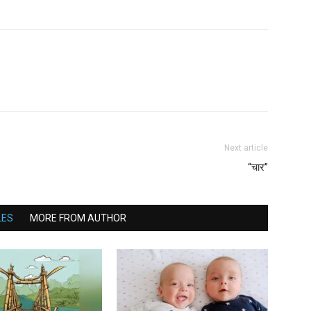
Next article
“चार”
LES
MORE FROM AUTHOR