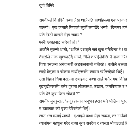
दुर्गा घिमिरे
रामदीपले दिनदिनै कथा लेख्न थालेपछि साथीहरूमा एक प्रका
चल्थ्यो। एक जनाले चियाको सुर्की लगाउँदै भन्यो, “दिनभर हाम
यति छिटो कसरी लेख्न सक्छ ?
पक्कै एआइबाट सारेको हो।”
अर्कोले तुरुन्तै थप्यो, “अहिले एआइले सबै कुरा गरिदिन्छ रे !
तेस्रोले नाक खुम्च्याउँदै भन्यो, “मैले त पहिलेदेखि नै शंका ग
चिया पसलमा अनेकथरी अड्कलबाजी चलिरहे। कसैले उसलाई
त्यही बेलुका म चोकमा साथीहरूसँग क्यारम खेलिरहेको थिएँ।
उता बिहान चिया पसलमा एआइबाट कथा सार्छ भनेर गफ दिनेहर
बूढाबूढीहरूसँग बसेर पुराना लोककथा, उखान, जनविश्वास र गा
यति धेरै कुरा किन सोध्छौ ?”
रामदीप मुस्कुराए, “हजुरहरूका अनुभव हराए भने भोलिका पुस्त
म टाढाबाट त्यो दृश्य हेरिरहेको थिएँ।
त्यस क्षण मलाई लाग्यो—एआइले कथा लेख्न सक्ला, तर गाउँको 
न्यानोपन महशुस गरेर कथा बुन्न सक्दैन र त्यस्ता भोगाइलाई टि