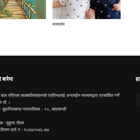
मायाप्रेम
ो बारेमा
हा
 बाल पत्रिका बालबालिकाहरुको प्रतिभालाई अनलाईन माध्यामद्वारा प्रकाशित गर्ने
का हो ।
ा : बुढानिलकण्ठ नगरपालिका - १०, काठमाण्डाै
क : मुकुन्द गाैतम
 विभाग दर्ता न‌ : १८७४/०७६-७७