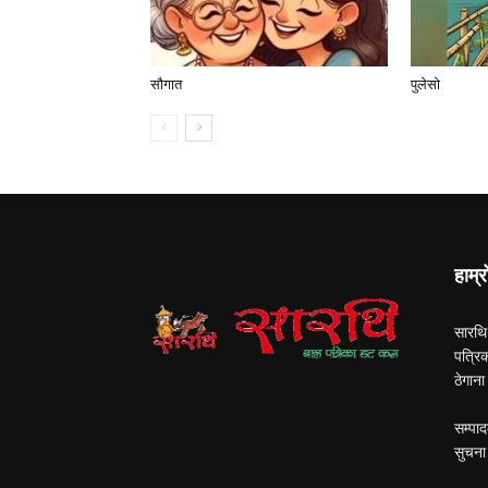
सौगात
पुलेसो
हाम्र
सारथि
पत्रि
ठेगान
सम्पाद
सुचना