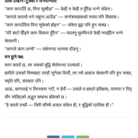
लोक उखान–टुक्का र जनमान्यता:
“काग कराउँदै छ, पिना सुक्दैछ” — केही न केही त हुँदैछ भन्ने संकेत।
“कागले करायो भने पाहुना आउँछ” — सन्देशवाहकको रुपमा पनि विश्वास।
“काग कराउँदैमा पिना सुकेको होइन” — संकेत झूठ पनि हुन सक्छ।
“धेरै बाटो हिँड्ने काग सिकार हुँदैन” — फालतु घुमफिरले केही नपाइँदैन भन्ने
चेतावनी।
“कागले कान लग्यो” — तर्कभन्दा भ्रममा दौडनु।
मन छुने पक्ष:
काग कालो छ, तर यसको बुद्धि सेतोभन्दा उज्यालो।
हामीले उसको चिच्याहट मात्रै सुनेका थियौं, तर त्यो आवाज चेतावनी पनि हुन सक्छ,
स्मृति पनि, संस्कार पनि।
आऊ, कागलाई न तिरस्कार गरौं, न हेपौं — उसले त हाम्रो इतिहास, परम्परा र पितृ
सँग जोडिएको अद्भुत सम्बन्ध बोकेको छ।
“हे कालो पन्छी — तिमी साँच्चै असल संकेत हौ, र बुद्धिको प्रतिक हौ।”