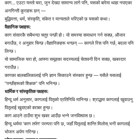
काग… एउटा यस्तो चरा, जुन देख्दा सामान्य लागे पनि, यसको बारेमा थाहा नपाएका
अनगिन्ती कुराहरू छन् —
बुद्धिमत्ता, धर्म, संस्कृति, संकेत र मान्यताले भरिएको छ यसको कथा।
वैज्ञानिक पक्षहरू:
काग संसारकै सबैभन्दा चतुर पन्छी हो। यो समस्या समाधान गर्न सक्छ, औजार
बनाउँछ, र अनुहार चिन्छ।वैज्ञानिकहरू भन्छन् — कागले रिस पनि गर्छ, बदला पनि
लिन्छ।
यो सामाजिक चरा हो, आफ्ना समूहका सदस्यलाई चेतावनी दिन सक्छ, खबरदार
गराउँछ।
कागका बालबालिकालाई पनि ज्ञान सिकाउने संस्कार हुन्छ — यसैले यसलाई
“पन्छीहरूको शिक्षक” पनि भनिन्छ।
धार्मिक र सांस्कृतिक पक्षहरू:
हिन्दू धर्म अनुसार, कागलाई पितृको प्रतिनिधि मानिन्छ। श्राद्धमा कागलाई खुवाउनु
पितृलाई खुवाएको बराबर हुन्छ।
काग आउने ठाउँमा शुभ खबर आउँछ भन्ने जनविश्वास छ।
हिन्दू धर्ममा ‘काग तर्पण’ परम्परा पनि छ, जहाँ पितृलाई शान्ति मिलोस् भनी कागलाई
भोजन अर्पण गरिन्छ।