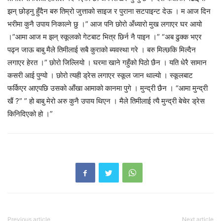
झन् छोड्नु हुँदैन बरु तिम्रो जुत्ताको साइज र पुराना सटपाइन्ट देऊ । म आज दिन
भरीमा कुनै उपाय निकाल्ने छु ।” आज पनि छोरो अँध्यारो मुख लगाएर घर आयो
।”आमा आज म झन् स्कूलको गेटबाट भित्र छिर्न नै पाइन ।” “अब ढुक्क भएर
पढ्न जाऊ बाबु मैले तिमीलाई सबै कुराको ब्यवस्था गरे । बरु मिल्छकि मिल्दैन
लगाएर हेरत ।” छोरो जिल्लियो । घरमा खाने गहुँको पिठो छैन । यति धेरै सामान
कसरी आई पुग्यो । छोरो त्यही ड्रेस लगाएर स्कूल जान थाल्यो । स्कूलबाट
फर्किएर आएपछि उसको आँखा आमाको कानमा पुगे । मुन्द्री छैन । “आमा मुन्द्री
खैं ?” ” हो बाबु मेरो अरु कुनै उपाय थिएन । मैले तिमीलाई त्यै मुन्द्री बेचेर ड्रेस
किनिदिएको हो ।”
Previous article
Next article