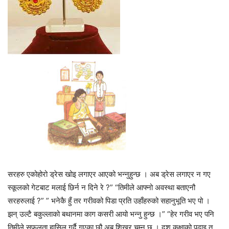
सरहरु एकोहोरो ड्रेस खोइ लगाएर आएको भन्नुहुन्छ । अब ड्रेस लगाएर न गए
स्कूलको गेटबाट मलाई छिर्न न दिने रे ?” “तिमीले आफ्नो अवस्था बताएनौ
सरहरुलाई ?” ” भनेकै हुँ तर गरीवको पिडा प्रति उहाँहरुको सहानुभूति भए पो ।
झन् उल्टै बकुल्लाको बथानमा काग कसरी आयो भन्नु हुन्छ ।” “हेर गरीव भए पनि
तिमीले सफलता हासिल गर्दै गएका छौ अब शिखर चुम्नु छ । दश कक्षाको पढाइ त