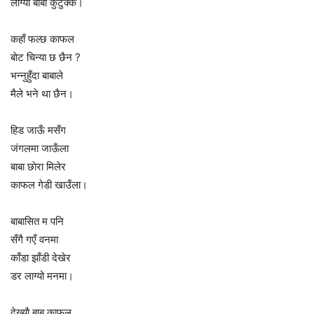
लाग्याे बाबा कुटुक्क।
कहाँ फल्छ काफल
बाेट चिन्या छ छैन ?
भन्नुहुँदा बाबाले
मैले भने था छैन।
हिड जाऊँ मसँग
जंगलमा जाऊँला
बाबा छाेरा मिलेर
काफल गेडी खाउँला।
बाबासित म पनि
सँगै गएँ वनमा
काँडा झाँडी देखेर
डर लाग्यो मनमा।
देख्याै बाबू काफल