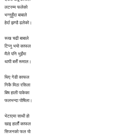
लटरम्म फलेकाे
भन्नुहुँदा बाबाले
हेर्दा झण्डै ढलेकाे।
रूख चढी बाबाले
टिप्नु भयाे काफल
मैले पनि भुइँमा
थापी बसेँ रूमाल।
थिए गेडी काफल
निकै मिठा रसिला
बिष हाली पाकेका
फलभन्दा पाेषिला।
भेटाएमा साथी हाे
खाइ हालाैँ काफल
सिजनकाे फल याे