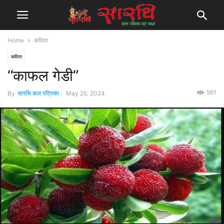
Home
कविता
कविता
“काफल गेडी”
561
By
सारथि बाल पत्रिका
-
May 26, 2024