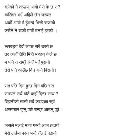
बलेकाे नै ताप्छन् आगाे मेराे के छ र ?
कसिंगर भएँ अहिले छैन घरबार
अर्काे आयाे मै हूँभन्दै भित्ताे सजायाे
उसैले नै बाजी मार्याे मलाई हरायाे ।
रूपरङ्ग हेर्दा लाग्छ सबै उस्तै छ
तर त्यहाँ तिथि मिति भन्छन् बेग्लै छ
म पनि त राम्रै थिएँ भएँ पुरानाे
तेराे पनि आउँछ दिन बन्ने बिरानाे।
रात पछि दिन हुन्छ दिन पछि रात
समयले सधैं याैटै कहाँ दिन्छ साथ ?
बिहानीकाे लाली छर्दै उदाएका सूर्य
अस्ताचल पुग्नु पर्छ चन्द्र आउनु पूर्व ।
जसले मलाई माया गर्थ्याे आज हटायाे
मेराे ठाउँमा बस्न भन्दै तँलाई पठायाे