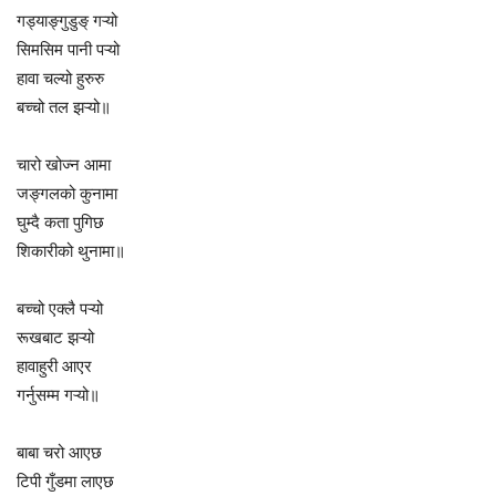
गड्याङ्गुडुङ् गऱ्यो
सिमसिम पानी पऱ्यो
हावा चल्यो हुरुरु
बच्चो तल झऱ्यो॥
चारो खोज्न आमा
जङ्गलको कुनामा
घुम्दै कता पुगिछ
शिकारीको थुनामा॥
बच्चो एक्लै पऱ्यो
रूखबाट झऱ्यो
हावाहुरी आएर
गर्नुसम्म गऱ्यो॥
बाबा चरो आएछ
टिपी गुँडमा लाएछ