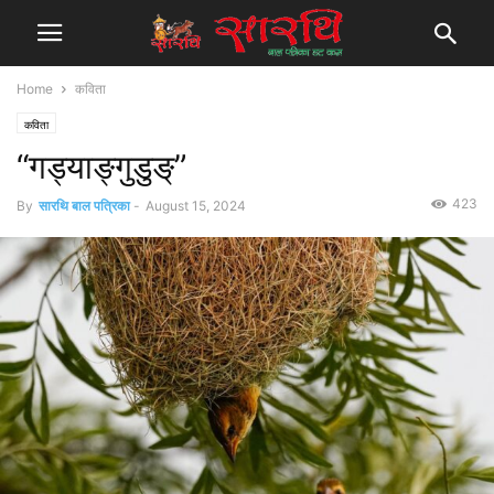
Home
कविता
कविता
“गड्याङ्गुडुङ्”
423
By
सारथि बाल पत्रिका
-
August 15, 2024