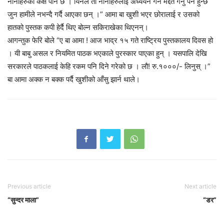
नानीहरुको कक्ष पनि छ । यिनले ती नानीहरुलाई अध्ययन गर्न मद्दत गर्नु पर्ने हुन्छ
जुन हामीले नभन्दै गर्दै आएका छन् ।” आमा बा खुशी भएर छोरालाई र उसको
हातको पुस्तक कपी हेर्दै थिए बोल्न सकिराखेका थिएनन्।
आगन्तुक फेरि बोले “ए बा आमा ! आज भाद्र १५ गते राष्ट्रिय पुस्तकालय दिवस हो
। यी बाबु असल र नियमित पाठक भएकाले पुरस्कार पाएका हुन् । यसपालि देखि
सरकारले पाठकलाई केहि रकम पनि दिने गरेको छ । लौ! रु.१०००/- लिनुस् ।”
बा आमा अक्क न बक्क पर्दै खुशीको आँसु झार्न थाले।
Previous article
Next article
“सुन्दर माला”
“डर”