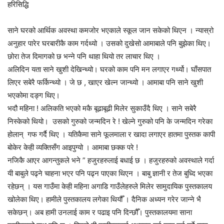
हरिसिद्धि
साने घरको आर्थिक अवस्था कमजोर भएकाले स्कूल जान सकेको थिएन । न्यास्रो
अनुहार पारेर घरबारीकै काम गर्दथ्यो । उसको दुखेसो आमाबाले पनि बुझेका थिए।
छोरा तेज दिमागको छ भन्ने पनि थाहा थियो तर लाचार थिए ।
अलिदिन यता साने खुशी देखिन्थ्यो। घरको काम पनि मन लगाएर गर्थ्यो। घाँसपात
लिएर सबेरै फर्किन्थ्यो । जे छ , खाएर खेल्न जान्थ्यो । आमाबा पनि साने खुशी
भएकोमा दङ्ग थिए।
भदौ महिना ! अलिकति भएको मकै बूढाबूढी मिलेर सुकाउँदै थिए । साने सबेरै
निस्केको थियो। उसको गुरुको जन्मदिन रे ! खेल्ने गुरुको पनि के जन्मदिन गरेका
होलान् गफ गर्दै थिए । यतिकैमा साने फूलमाला र खादा लगाएर हातमा पुस्तक कापी
बोकेर केही व्यक्तिसँग आइपुग्यो । आमाबा छक्क परे !
नजिकै आएर आगन्तुकले भने ” हजुरहरुलाई बधाई छ । हजुरहरुको अवस्थाले गर्दा
यी बाबुले पढ्ने चाहना भएर पनि पढ्न पाएका थिएन । बाबु ज्ञानी र तेज बुध्दि भएका
रहेछन् । यस गाउँमा केही महिना अगाडि गाउँलेहरुले मिलेर सामुदायिक पुस्तकालय
खोलेका थिए। हामीले पुस्तकालय लगेका थियौँ । दैनिक अध्यन गरेर जान्ने भै
सकेछन्। अब हामी उनलाई काम र पढाइ पनि दिन्छौँ। पुस्तकालयमा साना