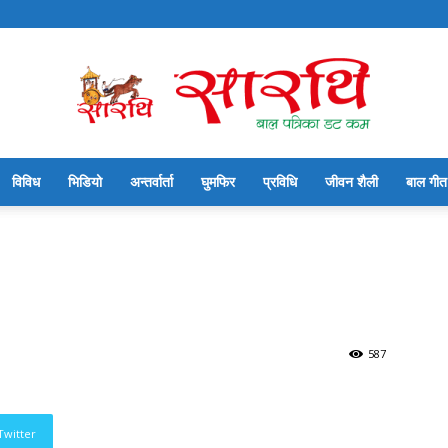
विविध
भिडियो
अन्तर्वार्ता
घुमफिर
प्रविधि
जीवन शैली
बाल गीत
सारथि
बाल
587
Twitter