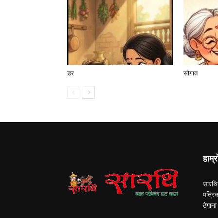
डर
सौगात
हाम्र
सारथि
पत्रि
ठेगान