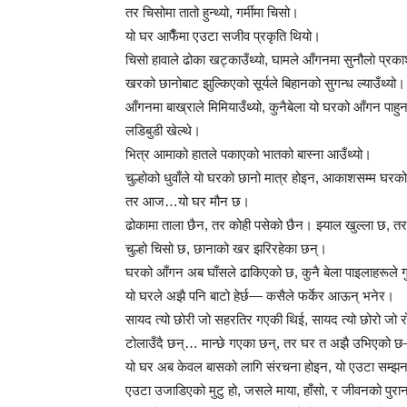
तर चिसोमा तातो हुन्थ्यो, गर्मीमा चिसो।
यो घर आफैँमा एउटा सजीव प्रकृति थियो।
चिसो हावाले ढोका खट्काउँथ्यो, घामले आँगनमा सुनौलो प्रका
खरको छानोबाट झुल्किएको सूर्यले बिहानको सुगन्ध ल्याउँथ्यो।
आँगनमा बाख्राले मिमियाउँथ्यो, कुनैबेला यो घरको आँगन पाहुन
लडिबुडी खेल्थे।
भित्र आमाको हातले पकाएको भातको बास्ना आउँथ्यो।
चुल्होको धुवाँले यो घरको छानो मात्र होइन, आकाशसम्म घरको
तर आज…यो घर मौन छ।
ढोकामा ताला छैन, तर कोही पसेको छैन। झ्याल खुल्ला छ, तर
चुल्हो चिसो छ, छानाको खर झरिरहेका छन्।
घरको आँगन अब घाँसले ढाकिएको छ, कुनै बेला पाइलाहरूले ग
यो घरले अझै पनि बाटो हेर्छ— कसैले फर्केर आऊन् भनेर।
सायद त्यो छोरी जो सहरतिर गएकी थिई, सायद त्यो छोरो जो रो
टोलाउँदै छन्… मान्छे गएका छन्, तर घर त अझै उभिएको 
यो घर अब केवल बासको लागि संरचना होइन, यो एउटा सम्झ
एउटा उजाडिएको मुटु हो, जसले माया, हाँसो, र जीवनको पुर