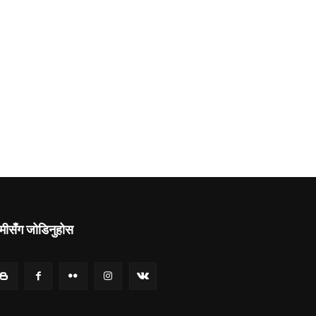
मीसँग जोडिनुहोस