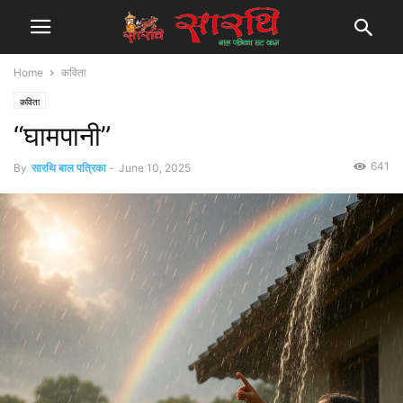
Home
कविता
कविता
“घामपानी”
641
By
सारथि बाल पत्रिका
-
June 10, 2025